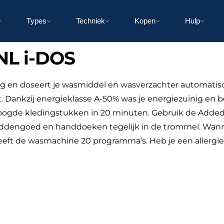
Types
Techniek
Kopen
Hulp
L i-DOS
ig en doseert je wasmiddel en wasverzachter automati
jft. Dankzij energieklasse A-50% was je energiezuinig en 
roogde kledingstukken in 20 minuten. Gebruik de Added
eddengoed en handdoeken tegelijk in de trommel. Wannee
 heeft de wasmachine 20 programma’s. Heb je een allergi