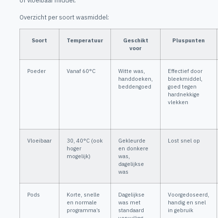
of vloeibaar middel.
Overzicht per soort wasmiddel:
Soort
Temperatuur
Geschikt
Pluspunten
voor
Poeder
Vanaf 60°C
Witte was,
Effectief door
handdoeken,
bleekmiddel,
beddengoed
goed tegen
hardnekkige
vlekken
Vloeibaar
30, 40°C (ook
Gekleurde
Lost snel op
hoger
en donkere
mogelijk)
was,
dagelijkse
was
Pods
Korte, snelle
Dagelijkse
Voorgedoseerd,
en normale
was met
handig en snel
programma’s
standaard
in gebruik
vervuiling