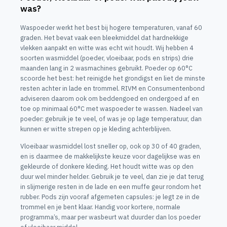
was?
Waspoeder werkt het best bij hogere temperaturen, vanaf 60
graden. Het bevat vaak een bleekmiddel dat hardnekkige
vlekken aanpakt en witte was echt wit houdt. Wij hebben 4
soorten wasmiddel (poeder, vloeibaar, pods en strips) drie
maanden lang in 2 wasmachines gebruikt. Poeder op 60°C
scoorde het best: het reinigde het grondigst en liet de minste
resten achter in lade en trommel. RIVM en Consumentenbond
adviseren daarom ook om beddengoed en ondergoed af en
toe op minimaal 60°C met waspoeder te wassen. Nadeel van
poeder: gebruik je te veel, of was je op lage temperatuur, dan
kunnen er witte strepen op je kleding achterblijven.
Vloeibaar wasmiddel lost sneller op, ook op 30 of 40 graden,
en is daarmee de makkelijkste keuze voor dagelijkse was en
gekleurde of donkere kleding. Het houdt witte was op den
duur wel minder helder. Gebruik je te veel, dan zie je dat terug
in slijmerige resten in de lade en een muffe geur rondom het
rubber. Pods zijn vooraf afgemeten capsules: je legt ze in de
trommel en je bent klaar. Handig voor kortere, normale
programma’s, maar per wasbeurt wat duurder dan los poeder