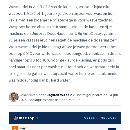
Wasmiddel in vak II of 2 van de lade is goed voor bijna elke
wasbeurt. Vak I of 1 gebruik je alleen bij een voorwas, en het
vakje met een bloemetje of sterretje is voor wasverzachter.
Waspods horen altijd in de trommel, niet in de lade, tenzij je
machine een UniversalDose-lade heeft. Bij AutoDose-systemen
vul je een vast reservoir en regelt de machine de dosering zelf.
Welk wasmiddel je kiest hangt af van je was: poeder werkt het
best op 60°C voor witte was en beddengoed, vloeibaar middel is
handiger op 30 tot 40°C voor gekleurde kleding, en pods zijn
snel maar duurder per wasbeurt. Houd ook de waterhardheid in
je regio in de gaten, want bij zacht water heb je een stuk minder
wasmiddel nodig dan bij hard water.
Geschreven door
Jayden Wassink
· laatst geüpdatet op 24 juli
2026 · leestijd: minder dan een minuut
Onze top 3
GETEST · MEI 2026
1