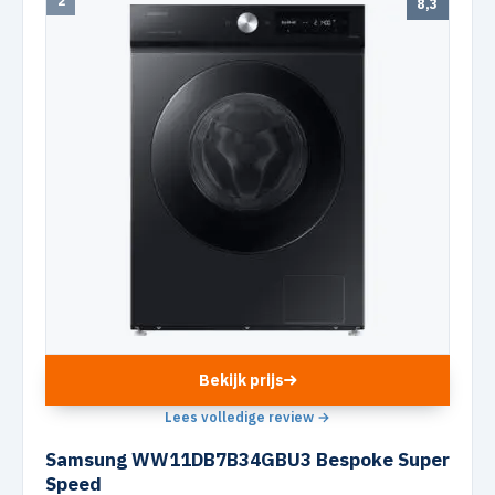
2
8,3
Bekijk prijs
Lees volledige review →
Samsung WW11DB7B34GBU3 Bespoke Super
Speed