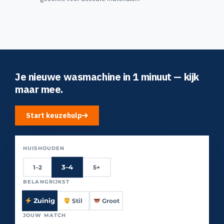
Je nieuwe wasmachine in 1 minuut — kijk
maar mee.
Start keuzehulp
HUISHOUDEN
3–4
1–2
5+
BELANGRIJKST
Zuinig
Stil
Groot
JOUW MATCH