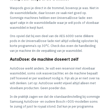
Waspods gooi je direct in de trommel, bovenop je was. Niet in
de wasmiddellade, daar lossen ze vaak niet goed op.
Sommige machines hebben een UniversalDose-lade: een
apart vakje in de wasmiddellade waar je wél pods of vloeibaar
wasmiddel in kwijt kunt.
Ons opviel dat bij een deel van de AEG 6000-serie dikkere
pods in de UniversalDose-lade niet altijd volledig oplosten bij
korte programma’s op 30°C. Check dus even de handleiding
van je machine én de verpakking van je wasmiddel.
AutoDose: de machine doseert zelf
AutoDose werkt anders. Je vult een reservoir met vloeibaar
wasmiddel, soms ook wasverzachter, en de machine bepaalt
zelf hoeveel er per wasbeurt nodig is. Fijn als je er niet over na
wilt denken. Let op: AutoDose werkt vrijwel altijd alleen met
vloeibare producten. Geen poeder dus.
In de praktijk zagen we dat de standaardinstelling bij sommige
Samsung AutoDose- en oudere Bosch i-DOS-modellen soms
te zuinig of juist te royaal stond. Dat kun je per programma