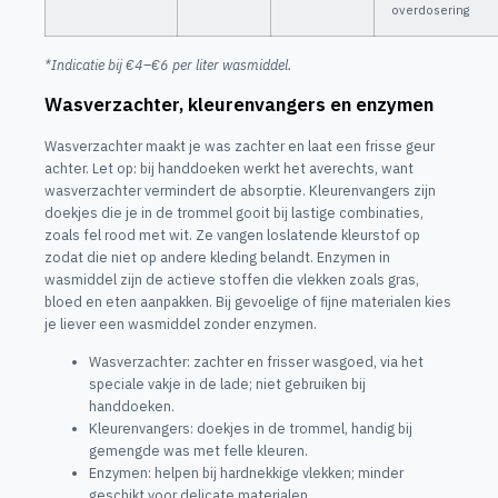
overdosering
*Indicatie bij €4–€6 per liter wasmiddel.
Wasverzachter, kleurenvangers en enzymen
Wasverzachter maakt je was zachter en laat een frisse geur
achter. Let op: bij handdoeken werkt het averechts, want
wasverzachter vermindert de absorptie. Kleurenvangers zijn
doekjes die je in de trommel gooit bij lastige combinaties,
zoals fel rood met wit. Ze vangen loslatende kleurstof op
zodat die niet op andere kleding belandt. Enzymen in
wasmiddel zijn de actieve stoffen die vlekken zoals gras,
bloed en eten aanpakken. Bij gevoelige of fijne materialen kies
je liever een wasmiddel zonder enzymen.
Wasverzachter: zachter en frisser wasgoed, via het
speciale vakje in de lade; niet gebruiken bij
handdoeken.
Kleurenvangers: doekjes in de trommel, handig bij
gemengde was met felle kleuren.
Enzymen: helpen bij hardnekkige vlekken; minder
geschikt voor delicate materialen.