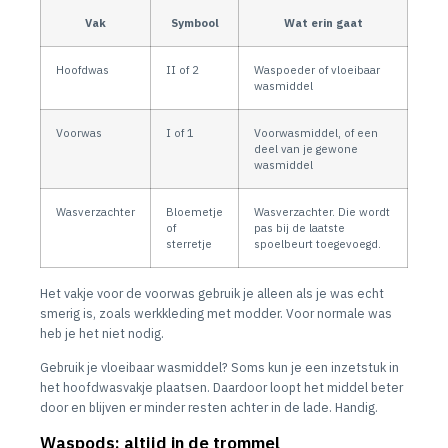
Vak
Symbool
Wat erin gaat
Hoofdwas
II of 2
Waspoeder of vloeibaar
wasmiddel
Voorwas
I of 1
Voorwasmiddel, of een
deel van je gewone
wasmiddel
Wasverzachter
Bloemetje
Wasverzachter. Die wordt
of
pas bij de laatste
sterretje
spoelbeurt toegevoegd.
Het vakje voor de voorwas gebruik je alleen als je was echt
smerig is, zoals werkkleding met modder. Voor normale was
heb je het niet nodig.
Gebruik je vloeibaar wasmiddel? Soms kun je een inzetstuk in
het hoofdwasvakje plaatsen. Daardoor loopt het middel beter
door en blijven er minder resten achter in de lade. Handig.
Waspods: altijd in de trommel