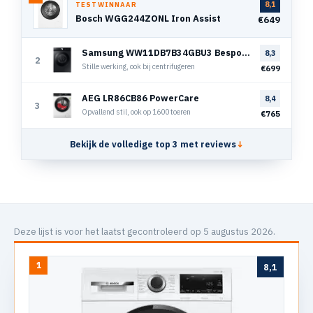
8,1
TESTWINNAAR
Bosch WGG244ZONL Iron Assist
€649
Samsung WW11DB7B34GBU3 Bespoke Super Speed
8,3
2
Stille werking, ook bij centrifugeren
€699
AEG LR86CB86 PowerCare
8,4
3
Opvallend stil, ook op 1600 toeren
€765
Bekijk de volledige top 3 met reviews
↓
Deze lijst is voor het laatst gecontroleerd op 5 augustus 2026.
1
8,1