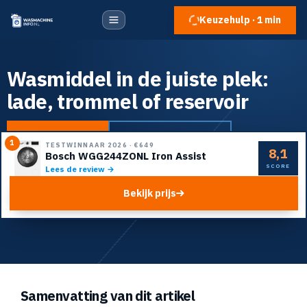
Keuzehulp · 1 min
Wasmiddel in de juiste plek:
lade, trommel of reservoir
Naar de top 5
Doe de keuzehulp
1
TESTWINNAAR 2026
·
€649
8,1
Bosch WGG244ZONL Iron Assist
SCORE
Lees de review →
Bekijk prijs
Samenvatting van dit artikel