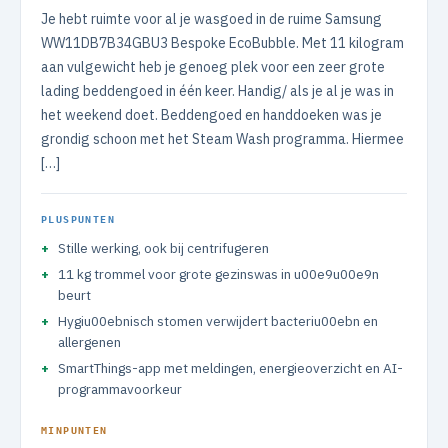
Je hebt ruimte voor al je wasgoed in de ruime Samsung
WW11DB7B34GBU3 Bespoke EcoBubble. Met 11 kilogram
aan vulgewicht heb je genoeg plek voor een zeer grote
lading beddengoed in één keer. Handig/ als je al je was in
het weekend doet. Beddengoed en handdoeken was je
grondig schoon met het Steam Wash programma. Hiermee
[…]
PLUSPUNTEN
Stille werking, ook bij centrifugeren
11 kg trommel voor grote gezinswas in u00e9u00e9n
beurt
Hygiu00ebnisch stomen verwijdert bacteriu00ebn en
allergenen
SmartThings-app met meldingen, energieoverzicht en AI-
programmavoorkeur
MINPUNTEN