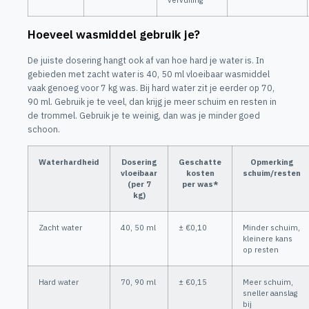
Hoeveel wasmiddel gebruik je?
De juiste dosering hangt ook af van hoe hard je water is. In
gebieden met zacht water is 40, 50 ml vloeibaar wasmiddel
vaak genoeg voor 7 kg was. Bij hard water zit je eerder op 70,
90 ml. Gebruik je te veel, dan krijg je meer schuim en resten in
de trommel. Gebruik je te weinig, dan was je minder goed
schoon.
Waterhardheid
Dosering
Geschatte
Opmerking
vloeibaar
kosten
schuim/resten
(per 7
per was*
kg)
Zacht water
40, 50 ml
± €0,10
Minder schuim,
kleinere kans
op resten
Hard water
70, 90 ml
± €0,15
Meer schuim,
sneller aanslag
bij