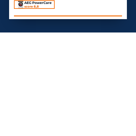
AEG PowerCare
score 8,8