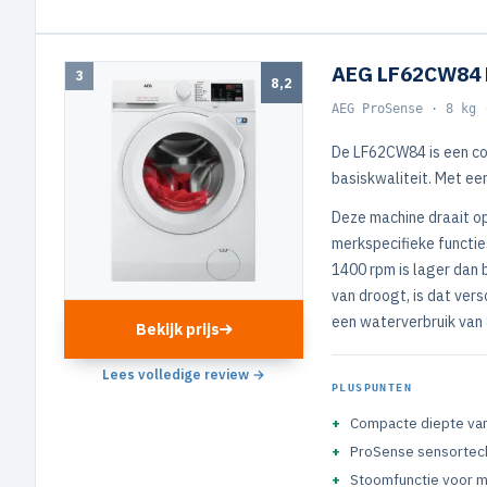
AEG LF62CW84 
3
8,2
AEG ProSense · 8 kg 
De LF62CW84 is een com
basiskwaliteit. Met een
Deze machine draait o
merkspecifieke functie
1400 rpm is lager dan 
van droogt, is dat vers
een waterverbruik van 
Bekijk prijs
Lees volledige review →
PLUSPUNTEN
Compacte diepte va
ProSense sensortec
Stoomfunctie voor m