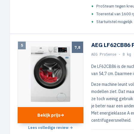
ProSteam tegen kre
Toerental van 1600 
Startuitstel mogelijk
AEG LF62CB86 
5
7,8
AEG ProSense · 8 kg 
De LF62CB86 is de nuc
van 54,7 cm. Daarmee is
Deze machine leunt vo
modellen ziet. Dat maa
ze toch weinig gebruik 
je beter naar een ande
Met energieklasse A en 
Bekijk prijs
centrifugeersnelheid.
Lees volledige review →