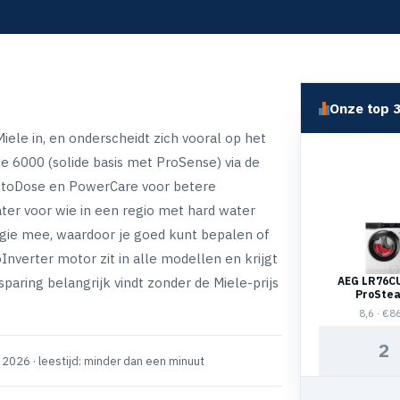
Onze top 
iele in, en onderscheidt zich vooral op het
de 6000 (solide basis met ProSense) via de
AutoDose en PowerCare voor betere
er voor wie in een regio met hard water
gie mee, waardoor je goed kunt bepalen of
Inverter motor zit in alle modellen en krijgt
paring belangrijk vindt zonder de Miele-prijs
AEG LR76C
ProSte
Universal
8,6 · €8
2
i 2026 · leestijd: minder dan een minuut