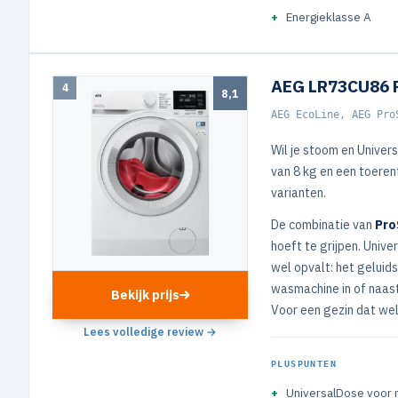
Energieklasse A
AEG LR73CU86 
4
8,1
AEG EcoLine, AEG Pro
Wil je stoom en Univer
van 8 kg en een toeren
varianten.
De combinatie van
Pro
hoeft te grijpen. Univ
wel opvalt: het geluids
wasmachine in of naast
Bekijk prijs
Voor een gezin dat wel
Lees volledige review →
PLUSPUNTEN
UniversalDose voor 