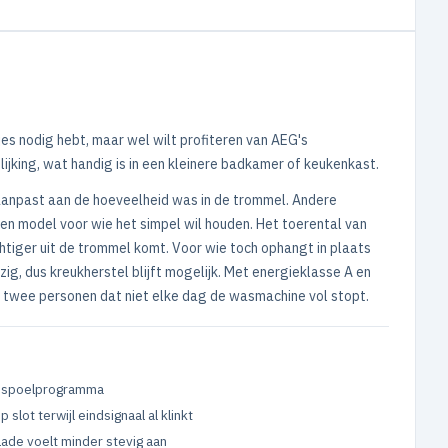
es nodig hebt, maar wel wilt profiteren van AEG's
lijking, wat handig is in een kleinere badkamer of keukenkast.
 aanpast aan de hoeveelheid was in de trommel. Andere
een model voor wie het simpel wil houden. Het toerental van
htiger uit de trommel komt. Voor wie toch ophangt in plaats
ezig, dus kreukherstel blijft mogelijk. Met energieklasse A en
of twee personen dat niet elke dag de wasmachine vol stopt.
t spoelprogramma
op slot terwijl eindsignaal al klinkt
ade voelt minder stevig aan