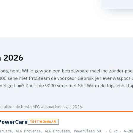
n 2026
 nodig hebt. Wil je gewoon een betrouwbare machine zonder poe
0 serie met ProSteam de voorkeur. Gebruik je liever waspods of
voelige huid? Dan is de 9000 serie met SoftWater de logische st
evat alleen de beste AEG wasmachines van 2026.
PowerCare
TESTWINNAAR
erCare, AEG ProSense, AEG ProSteam, PowerClean 59' · 8 kg · A-20