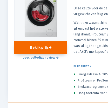
Onze keuze voor de be
vulgewicht van 8 kg en
Wat deze wasmachine o
zit en past het waterve
lang draait. ProSteam 
trommel binnen 59 min
was, al ligt het gelui
Bekijk prijs
dat AEG's merkspecifie
Lees volledige review →
PLUSPUNTEN
Energieklasse A-20
ProSteam en ProSen
Snelwasprogramma v
Hoog toerental van 