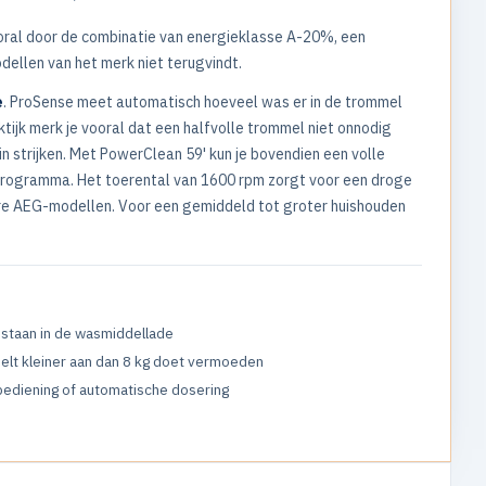
ral door de combinatie van energieklasse A-20%, een
ellen van het merk niet terugvindt.
e
. ProSense meet automatisch hoeveel was er in de trommel
aktijk merk je vooral dat een halfvolle trommel niet onnodig
in strijken. Met PowerClean 59' kun je bovendien een volle
programma. Het toerental van 1600 rpm zorgt voor een droge
dere AEG-modellen. Voor een gemiddeld tot groter huishouden
t staan in de wasmiddellade
elt kleiner aan dan 8 kg doet vermoeden
ediening of automatische dosering