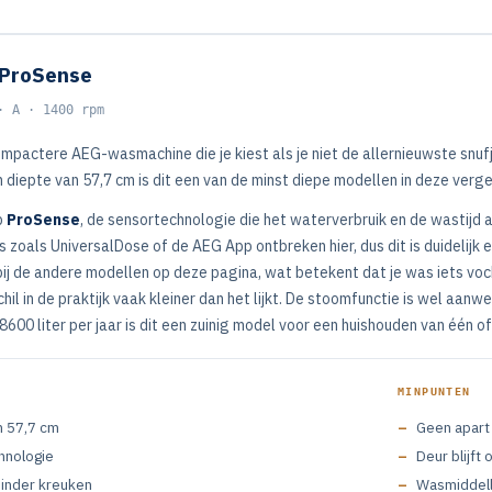
ProSense
· A · 1400 rpm
pactere AEG-wasmachine die je kiest als je niet de allernieuwste snufj
 diepte van 57,7 cm is dit een van de minst diepe modellen in deze verge
p
ProSense
, de sensortechnologie die het waterverbruik en de wastijd
s zoals UniversalDose of de AEG App ontbreken hier, dus dit is duidelijk 
bij de andere modellen op deze pagina, wat betekent dat je was iets voc
chil in de praktijk vaak kleiner dan het lijkt. De stoomfunctie is wel aanw
8600 liter per jaar is dit een zuinig model voor een huishouden van één 
MINPUNTEN
n 57,7 cm
Geen apar
hnologie
Deur blijft 
inder kreuken
Wasmiddell