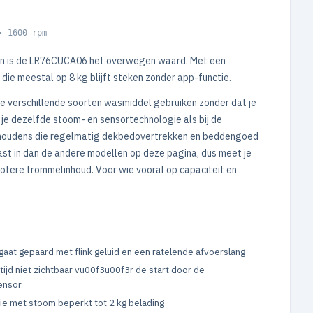
· 1600 rpm
 dan is de LR76CUCA06 het overwegen waard. Met een
 die meestal op 8 kg blijft steken zonder app-functie.
je verschillende soorten wasmiddel gebruiken zonder dat je
 je dezelfde stoom- en sensortechnologie als bij de
uishoudens die regelmatig dekbedovertrekken en beddengoed
st in dan de andere modellen op deze pagina, dus meet je
 grotere trommelinhoud. Voor wie vooral op capaciteit en
at gepaard met flink geluid en een ratelende afvoerslang
jd niet zichtbaar vu00f3u00f3r de start door de
ensor
ie met stoom beperkt tot 2 kg belading