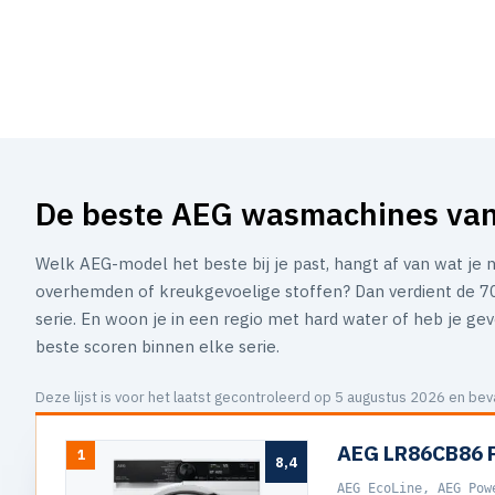
De beste AEG wasmachines va
Welk AEG-model het beste bij je past, hangt af van wat je
overhemden of kreukgevoelige stoffen? Dan verdient de 700
serie. En woon je in een regio met hard water of heb je ge
beste scoren binnen elke serie.
Deze lijst is voor het laatst gecontroleerd op 5 augustus 2026 en b
AEG LR86CB86 
1
8,4
AEG EcoLine, AEG Pow