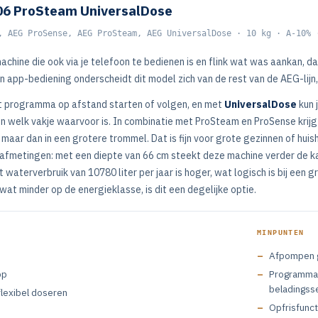
6 ProSteam UniversalDose
, AEG ProSense, AEG ProSteam, AEG UniversalDose · 10 kg · A-10% 
chine die ook via je telefoon te bedienen is en flink wat was aankan,
n app-bediening onderscheidt dit model zich van de rest van de AEG-lijn,
et programma op afstand starten of volgen, en met
UniversalDose
kun 
n welk vakje waarvoor is. In combinatie met ProSteam en ProSense krijg
maar dan in een grotere trommel. Dat is fijn voor grote gezinnen of h
afmetingen: met een diepte van 66 cm steekt deze machine verder de ka
 waterverbruik van 10780 liter per jaar is hoger, wat logisch is bij een
wat minder op de energieklasse, is dit een degelijke optie.
MINPUNTEN
Afpompen ga
pp
Programmati
beladingss
flexibel doseren
Opfrisfunct