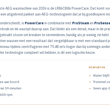
ste AEG wasmachine van 2026 is de LR86CB86 PowerCare. Dat komt voo
 een uitgebreid pakket aan AEG-technologieën dat je bij goedkopere mod
nderscheidt, is
PowerCare
in combinatie met
ProSteam
en
ProSens
rbruik en de wastijd daarop aan. Dat klinkt als een detail, maar in de pr
gebruikt stoom om kreuken te verminderen, handig als je weinig zin hebt 
uten wassen met een resultaat dat vergelijkbaar is met een standaard 
dsniveau tijdens centrifugeren met 75 dB iets hoger dan bij sommige an
ke technologie compleet wil hebben, is dit een logische keuze.
MINPUNTEN
%
Water blijf
se aan boord
Trommel vo
an 59 minuten
Geen app-b
1600 rpm