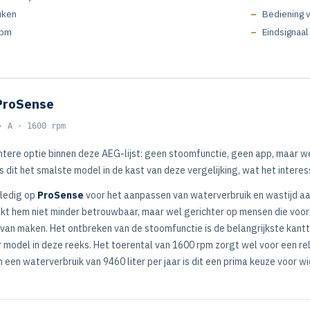
uken
Bediening v
rpm
Eindsignaal 
ProSense
· A · 1600 rpm
htere optie binnen deze AEG-lijst: geen stoomfunctie, geen app, maar 
 dit het smalste model in de kast van deze vergelijking, wat het interes
lledig op
ProSense
voor het aanpassen van waterverbruik en wastijd aan
kt hem niet minder betrouwbaar, maar wel gerichter op mensen die voor
van maken. Het ontbreken van de stoomfunctie is de belangrijkste kanttek
r model in deze reeks. Het toerental van 1600 rpm zorgt wel voor een re
een waterverbruik van 9460 liter per jaar is dit een prima keuze voor wi