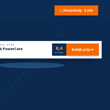
Keuzehulp · 1 min
026
·
€744
8,4
6 PowerCare
Bekijk prijs
SCORE