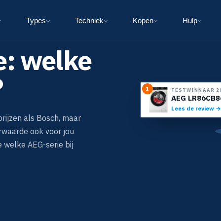
Types
Techniek
Kopen
Hulp
: welke
?
1
TESTWINNAAR 2
AEG LR86CB8
Lees de review →
prijzen als Bosch, maar
erwaarde ook voor jou
je welke AEG-serie bij