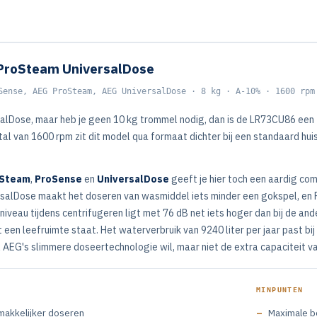
ProSteam UniversalDose
Sense, AEG ProSteam, AEG UniversalDose · 8 kg · A-10% · 1600 rpm
salDose, maar heb je geen 10 kg trommel nodig, dan is de LR73CU86 een
tal van 1600 rpm zit dit model qua formaat dichter bij een standaard h
Steam
,
ProSense
en
UniversalDose
geeft je hier toch een aardig co
ersalDose maakt het doseren van wasmiddel iets minder een gokspel, en
niveau tijdens centrifugeren ligt met 76 dB net iets hoger dan bij de ande
 een leefruimte staat. Het waterverbruik van 9240 liter per jaar past bi
 AEG's slimmere doseertechnologie wil, maar niet de extra capaciteit va
MINPUNTEN
makkelijker doseren
Maximale be