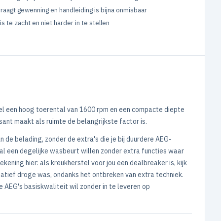
raagt gewenning en handleiding is bijna onmisbaar
is te zacht en niet harder in te stellen
wel een hoog toerental van 1600 rpm en een compacte diepte
sant maakt als ruimte de belangrijkste factor is.
 de belading, zonder de extra's die je bij duurdere AEG-
al een degelijke wasbeurt willen zonder extra functies waar
ening hier: als kreukherstel voor jou een dealbreaker is, kijk
latief droge was, ondanks het ontbreken van extra techniek.
e AEG's basiskwaliteit wil zonder in te leveren op