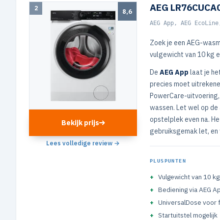
AEG LR76CUCA0
2
8,6
AEG App, AEG EcoLine
Zoek je een AEG-wasma
vulgewicht van 10 kg e
De
AEG App
laat je h
precies moet uitrekene
PowerCare-uitvoering, 
wassen. Let wel op de 
opstelplek even na. Het
Bekijk prijs
gebruiksgemak let, en 
Lees volledige review →
PLUSPUNTEN
Vulgewicht van 10 kg
Bediening via AEG A
UniversalDose voor 
Startuitstel mogelijk