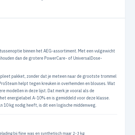
 tussenoptie binnen het AEG-assortiment. Met een vulgewicht
uishouden dan de grotere PowerCare- of UniversalDose-
mpleet pakket, zonder dat je meteen naar de grootste trommel
 ProSteam helpt tegen kreuken in overhemden en blouses. Wat
re modellen in deze lijst. Dat merk je vooral als de
j het energielabel A-10% en is gemiddeld voor deze klasse.
n 10 kg nodig heeft, is dit een logische middenweg.
lading bij fijne was en synthetisch maar 2-3 kg