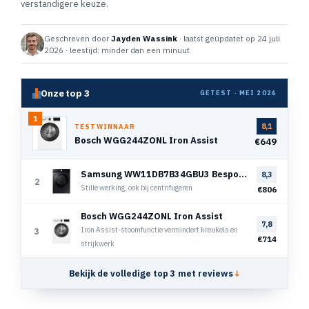
verstandigere keuze.
Geschreven door
Jayden Wassink
· laatst geüpdatet op 24 juli
2026 · leestijd: minder dan een minuut
Onze top 3
GETEST · MEI 2026
1
8,1
TESTWINNAAR
Bosch WGG244ZONL Iron Assist
€649
Samsung WW11DB7B34GBU3 Bespoke Super Speed
8,3
2
Stille werking, ook bij centrifugeren
€806
Bosch WGG244ZONL Iron Assist
7,8
Iron Assist-stoomfunctie vermindert kreukels en
3
€714
strijkwerk
Bekijk de volledige top 3 met reviews
↓