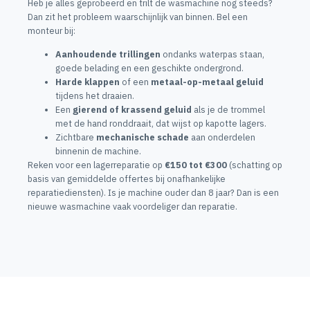
Heb je alles geprobeerd en trilt de wasmachine nog steeds?
Dan zit het probleem waarschijnlijk van binnen. Bel een
monteur bij:
Aanhoudende trillingen
ondanks waterpas staan,
goede belading en een geschikte ondergrond.
Harde klappen
of een
metaal-op-metaal geluid
tijdens het draaien.
Een
gierend of krassend geluid
als je de trommel
met de hand ronddraait, dat wijst op kapotte lagers.
Zichtbare
mechanische schade
aan onderdelen
binnenin de machine.
Reken voor een lagerreparatie op
€150 tot €300
(schatting op
basis van gemiddelde offertes bij onafhankelijke
reparatiediensten). Is je machine ouder dan 8 jaar? Dan is een
nieuwe wasmachine vaak voordeliger dan reparatie.