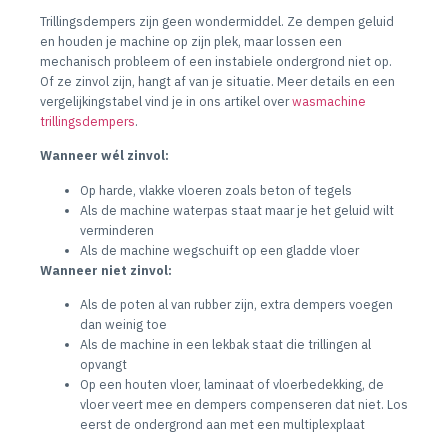
Trillingsdempers zijn geen wondermiddel. Ze dempen geluid
en houden je machine op zijn plek, maar lossen een
mechanisch probleem of een instabiele ondergrond niet op.
Of ze zinvol zijn, hangt af van je situatie. Meer details en een
vergelijkingstabel vind je in ons artikel over
wasmachine
trillingsdempers
.
Wanneer wél zinvol:
Op harde, vlakke vloeren zoals beton of tegels
Als de machine waterpas staat maar je het geluid wilt
verminderen
Als de machine wegschuift op een gladde vloer
Wanneer niet zinvol:
Als de poten al van rubber zijn, extra dempers voegen
dan weinig toe
Als de machine in een lekbak staat die trillingen al
opvangt
Op een houten vloer, laminaat of vloerbedekking, de
vloer veert mee en dempers compenseren dat niet. Los
eerst de ondergrond aan met een multiplexplaat