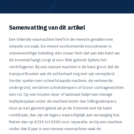
Samenvatting van dit artikel
Een trillende wasmachine heeft in de meeste gevallen een
simpele oorzaak. De meest voorkomende boosdoener is
onevenwichtige belading: één zwaar item dat aan één kant van
de trommel hangt zorgt al voor flink gebonk tijdens het
centrifugeren. Bij een nieuwe machine is de kans groot dat de
transportbouten aan de achterkant nog niet zijn verwijderd.
Verder spelen een scheefstaande machine, de verkeerde
ondergrond, versleten schokdempers of losse contragewichten
een rol. Op een houten vloer of laminaat helpt een stevige
multiplexplaat onder de machine beter dan trillingsdempers.
Hoor je een gierend geluid als je de trommel met de hand
ronddraait, dan zijn de lagers waarschijnlijk aan vervanging toe.
Reken dan op €150 tot €300 voor reparatie, en bij een machine
ouder dan 8 jaar is een nieuwe wasmachine vaak de