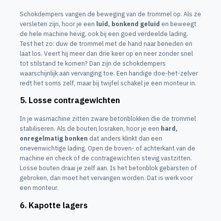
Schokdempers vangen de beweging van de trommel op. Als ze
versleten zijn, hoor je een
luid, bonkend geluid
en beweegt
de hele machine hevig, ook bij een goed verdeelde lading.
Test het zo: duw de trommel met de hand naar beneden en
laat los. Veert hij meer dan drie keer op en neer zonder snel
tot stilstand te komen? Dan zijn de schokdempers
waarschijnlijk aan vervanging toe. Een handige doe-het-zelver
redt het soms zelf, maar bij twijfel schakel je een monteur in.
5. Losse contragewichten
In je wasmachine zitten zware betonblokken die de trommel
stabiliseren. Als de bouten losraken, hoor je een
hard,
onregelmatig bonken
dat anders klinkt dan een
onevenwichtige lading. Open de boven- of achterkant van de
machine en check of de contragewichten stevig vastzitten.
Losse bouten draai je zelf aan. Is het betonblok gebarsten of
gebroken, dan moet het vervangen worden. Dat is werk voor
een monteur.
6. Kapotte lagers