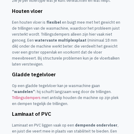
zie je per vloertype wat je kunt verwachten en wat helpt.
Houten vloer
Een houten vloer is
flexibel
en buigt mee met het gewicht en
de trillingen van de wasmachine, waardoor het probleem juist
versterkt wordt. Trillingsdempers alleen zijn hier vaak niet
genoeg. Een
watervaste multiplexplaat
(minimaal 18 mm
dik) onder de machine werkt beter: die verdeelt het gewicht
over een groter oppervlak en voorkomt dat de vloer
meevibreeert. Bij structurele problemen kun je de vloerbalken
laten verstevigen.
Gladde tegelvloer
Op een gladde tegelvloer kan je wasmachine gaan
“wandelen”
: hij schuift langzaam weg door de trillingen.
Trillingsdempers
met antislip houden de machine op zijn plek
en dempen tegelijk de trillingen.
Laminaat of PVC
Laminaat en PVC liggen vaak op een
dempende ondervloer
,
en juist die veert mee in plaats van stabiliteit te bieden. Een