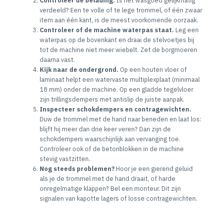
Controleer de belading.
Is het wasgoed gelijkmatig
verdeeld? Een te volle of te lege trommel, of één zwaar
item aan één kant, is de meest voorkomende oorzaak.
Controleer of de machine waterpas staat.
Leg een
waterpas op de bovenkant en draai de stelvoetjes bij
tot de machine niet meer wiebelt. Zet de borgmoeren
daarna vast.
Kijk naar de ondergrond.
Op een houten vloer of
laminaat helpt een watervaste multiplexplaat (minimaal
18 mm) onder de machine. Op een gladde tegelvloer
zijn trillingsdempers met antislip de juiste aanpak.
Inspecteer schokdempers en contragewichten.
Duw de trommel met de hand naar beneden en laat los:
blijft hij meer dan drie keer veren? Dan zijn de
schokdempers waarschijnlijk aan vervanging toe.
Controleer ook of de betonblokken in de machine
stevig vastzitten.
Nog steeds problemen?
Hoor je een gierend geluid
als je de trommel met de hand draait, of harde
onregelmatige klappen? Bel een monteur. Dit zijn
signalen van kapotte lagers of losse contragewichten.