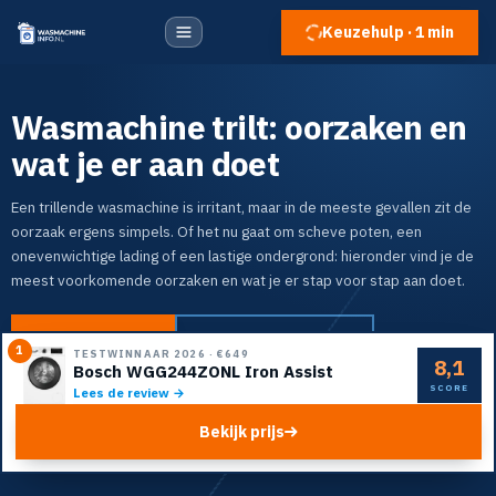
Keuzehulp · 1 min
Wasmachine trilt: oorzaken en
wat je er aan doet
Een trillende wasmachine is irritant, maar in de meeste gevallen zit de
oorzaak ergens simpels. Of het nu gaat om scheve poten, een
onevenwichtige lading of een lastige ondergrond: hieronder vind je de
meest voorkomende oorzaken en wat je er stap voor stap aan doet.
Naar de top 5
Doe de keuzehulp
1
TESTWINNAAR 2026
·
€649
8,1
Bosch WGG244ZONL Iron Assist
SCORE
Lees de review →
Bekijk prijs