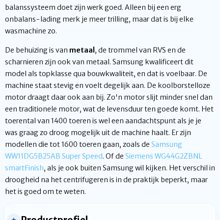
balanssysteem doet zijn werk goed. Alleen bij een erg
onbalans-lading merk je meer trilling, maar dat is bij elke
wasmachine zo.
De behuizing is van
metaal
, de trommel van RVS en de
scharnieren zijn ook van metaal. Samsung kwalificeert dit
model als topklasse qua bouwkwaliteit, en dat is voelbaar. De
machine staat stevig en voelt degelijk aan. De koolborstelloze
motor draagt daar ook aan bij. Zo'n motor slijt minder snel dan
een traditionele motor, wat de levensduur ten goede komt. Het
toerental van 1400 toeren is wel een aandachtspunt als je je
was graag zo droog mogelijk uit de machine haalt. Er zijn
modellen die tot 1600 toeren gaan, zoals de
Samsung
WW11DG5B25AB Super Speed
. Of de
Siemens WG44G2ZBNL
smartFinish
, als je ook buiten Samsung wil kijken. Het verschil in
droogheid na het centrifugeren is in de praktijk beperkt, maar
het is goed om te weten.