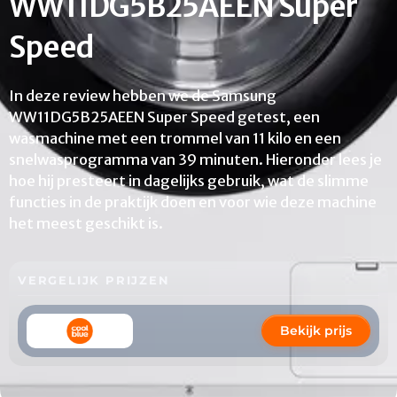
WW11DG5B25AEEN Super
Speed
In deze review hebben we de Samsung
WW11DG5B25AEEN Super Speed getest, een
wasmachine met een trommel van 11 kilo en een
snelwasprogramma van 39 minuten. Hieronder lees je
hoe hij presteert in dagelijks gebruik, wat de slimme
functies in de praktijk doen en voor wie deze machine
het meest geschikt is.
VERGELIJK PRIJZEN
Bekijk prijs