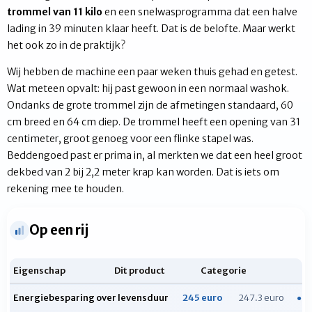
trommel van 11 kilo
en een snelwasprogramma dat een halve
lading in 39 minuten klaar heeft. Dat is de belofte. Maar werkt
het ook zo in de praktijk?
Wij hebben de machine een paar weken thuis gehad en getest.
Wat meteen opvalt: hij past gewoon in een normaal washok.
Ondanks de grote trommel zijn de afmetingen standaard, 60
cm breed en 64 cm diep. De trommel heeft een opening van 31
centimeter, groot genoeg voor een flinke stapel was.
Beddengoed past er prima in, al merkten we dat een heel groot
dekbed van 2 bij 2,2 meter krap kan worden. Dat is iets om
rekening mee te houden.
Op een rij
Eigenschap
Dit product
Categorie
Energiebesparing over levensduur
245 euro
247.3 euro
● Ge