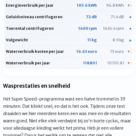
Energieverbruik per jaar
105.6 kWh
96.8 kWh
▼ Mi
Geluidsniveau centrifugeren
72 dB
71.4 dB
● Ge
Toerental centrifugeren
1400 rpm
1436.4 rpm
● Ge
Vulgewicht
11 kg
8.9 kg
▲ B
Waterverbruik kosten per jaar
16.63 euro
15 euro
▼ Mi
Waterverbruik per jaar
11880 l
10701.8 l
▼ Mi
Wasprestaties en snelheid
Het Super Speed-programma wast een halve trommel in 39
minuten. Dat klinkt snel, en dat is het ook. Tijdens onze test
draaiden we hier meerdere keren een was mee en de resultaten
waren goed. Niet elke vlek verdwijnt bij zo'n korte cyclus, maar
voor alledaagse kleding werkt het prima. Heb je een vollere
trommel? Dan is het eerlijk om te zeggen dat niet alle