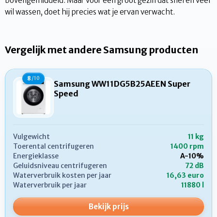
bovengemiddeld. Maar voor een groot gezin dat snel en veel
wil wassen, doet hij precies wat je ervan verwacht.
Vergelijk met andere Samsung producten
8
/10
Samsung WW11DG5B25AEEN Super
Speed
Vulgewicht
11 kg
Toerental centrifugeren
1400 rpm
Energieklasse
A-10%
Geluidsniveau centrifugeren
72 dB
Waterverbruik kosten per jaar
16,63 euro
Waterverbruik per jaar
11880 l
Bekijk prijs