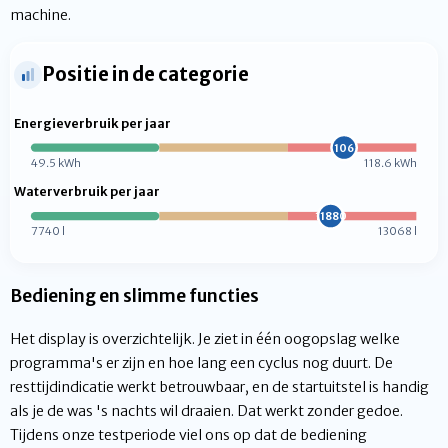
machine.
Positie in de categorie
Energieverbruik per jaar
106
49.5 kWh
118.6 kWh
Waterverbruik per jaar
11880
7740 l
13068 l
Bediening en slimme functies
Het display is overzichtelijk. Je ziet in één oogopslag welke
programma's er zijn en hoe lang een cyclus nog duurt. De
resttijdindicatie werkt betrouwbaar, en de startuitstel is handig
als je de was 's nachts wil draaien. Dat werkt zonder gedoe.
Tijdens onze testperiode viel ons op dat de bediening