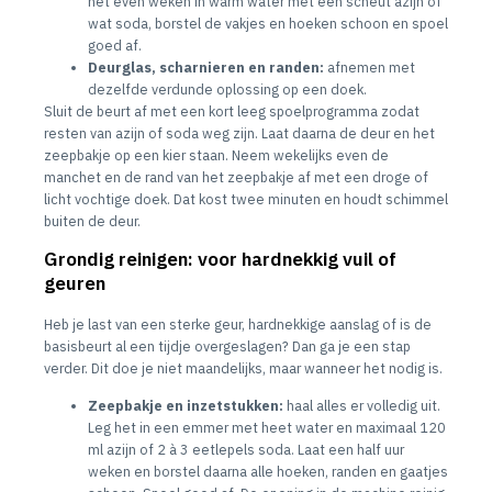
het even weken in warm water met een scheut azijn of
wat soda, borstel de vakjes en hoeken schoon en spoel
goed af.
Deurglas, scharnieren en randen:
afnemen met
dezelfde verdunde oplossing op een doek.
Sluit de beurt af met een kort leeg spoelprogramma zodat
resten van azijn of soda weg zijn. Laat daarna de deur en het
zeepbakje op een kier staan. Neem wekelijks even de
manchet en de rand van het zeepbakje af met een droge of
licht vochtige doek. Dat kost twee minuten en houdt schimmel
buiten de deur.
Grondig reinigen: voor hardnekkig vuil of
geuren
Heb je last van een sterke geur, hardnekkige aanslag of is de
basisbeurt al een tijdje overgeslagen? Dan ga je een stap
verder. Dit doe je niet maandelijks, maar wanneer het nodig is.
Zeepbakje en inzetstukken:
haal alles er volledig uit.
Leg het in een emmer met heet water en maximaal 120
ml azijn of 2 à 3 eetlepels soda. Laat een half uur
weken en borstel daarna alle hoeken, randen en gaatjes