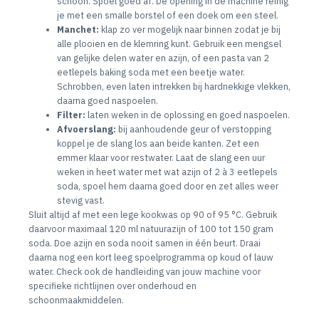
schoon. Spoel goed af. De opening in de machine reinig
je met een smalle borstel of een doek om een steel.
Manchet:
klap zo ver mogelijk naar binnen zodat je bij
alle plooien en de klemring kunt. Gebruik een mengsel
van gelijke delen water en azijn, of een pasta van 2
eetlepels baking soda met een beetje water.
Schrobben, even laten intrekken bij hardnekkige vlekken,
daarna goed naspoelen.
Filter:
laten weken in de oplossing en goed naspoelen.
Afvoerslang:
bij aanhoudende geur of verstopping
koppel je de slang los aan beide kanten. Zet een
emmer klaar voor restwater. Laat de slang een uur
weken in heet water met wat azijn of 2 à 3 eetlepels
soda, spoel hem daarna goed door en zet alles weer
stevig vast.
Sluit altijd af met een lege kookwas op 90 of 95 °C. Gebruik
daarvoor maximaal 120 ml natuurazijn of 100 tot 150 gram
soda. Doe azijn en soda nooit samen in één beurt. Draai
daarna nog een kort leeg spoelprogramma op koud of lauw
water. Check ook de handleiding van jouw machine voor
specifieke richtlijnen over onderhoud en
schoonmaakmiddelen.