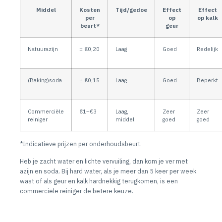
Middel
Kosten
Tijd/gedoe
Effect
Effect
per
op
op kalk
beurt*
geur
Natuurazijn
± €0,20
Laag
Goed
Redelijk
(Baking)soda
± €0,15
Laag
Goed
Beperkt
Commerciële
€1–€3
Laag,
Zeer
Zeer
reiniger
middel
goed
goed
*Indicatieve prijzen per onderhoudsbeurt.
Heb je zacht water en lichte vervuiling, dan kom je ver met
azijn en soda. Bij hard water, als je meer dan 5 keer per week
wast of als geur en kalk hardnekkig terugkomen, is een
commerciële reiniger de betere keuze.