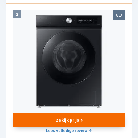
2
8,3
Bekijk prijs
Lees volledige review →