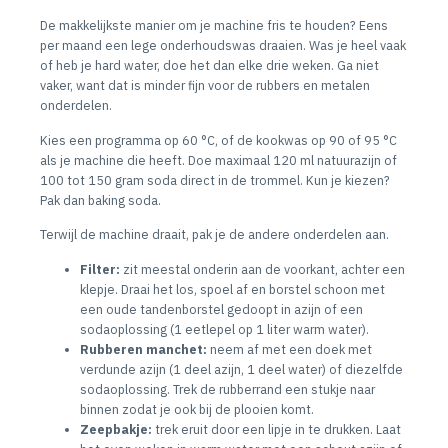
De makkelijkste manier om je machine fris te houden? Eens
per maand een lege onderhoudswas draaien. Was je heel vaak
of heb je hard water, doe het dan elke drie weken. Ga niet
vaker, want dat is minder fijn voor de rubbers en metalen
onderdelen.
Kies een programma op 60 °C, of de kookwas op 90 of 95 °C
als je machine die heeft. Doe maximaal 120 ml natuurazijn of
100 tot 150 gram soda direct in de trommel. Kun je kiezen?
Pak dan baking soda.
Terwijl de machine draait, pak je de andere onderdelen aan.
Filter:
zit meestal onderin aan de voorkant, achter een
klepje. Draai het los, spoel af en borstel schoon met
een oude tandenborstel gedoopt in azijn of een
sodaoplossing (1 eetlepel op 1 liter warm water).
Rubberen manchet:
neem af met een doek met
verdunde azijn (1 deel azijn, 1 deel water) of diezelfde
sodaoplossing. Trek de rubberrand een stukje naar
binnen zodat je ook bij de plooien komt.
Zeepbakje:
trek eruit door een lipje in te drukken. Laat