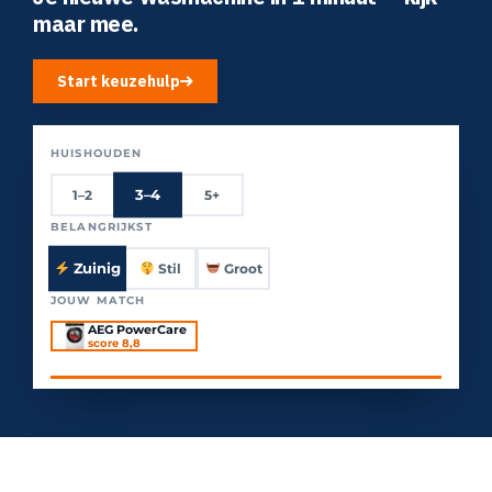
maar mee.
Start keuzehulp
HUISHOUDEN
3–4
1–2
5+
BELANGRIJKST
Zuinig
Stil
Groot
JOUW MATCH
AEG PowerCare
score 8,8