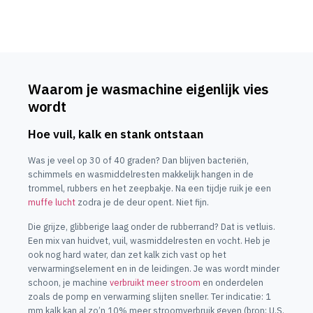
Waarom je wasmachine eigenlijk vies
wordt
Hoe vuil, kalk en stank ontstaan
Was je veel op 30 of 40 graden? Dan blijven bacteriën,
schimmels en wasmiddelresten makkelijk hangen in de
trommel, rubbers en het zeepbakje. Na een tijdje ruik je een
muffe lucht
zodra je de deur opent. Niet fijn.
Die grijze, glibberige laag onder de rubberrand? Dat is vetluis.
Een mix van huidvet, vuil, wasmiddelresten en vocht. Heb je
ook nog hard water, dan zet kalk zich vast op het
verwarmingselement en in de leidingen. Je was wordt minder
schoon, je machine
verbruikt meer stroom
en onderdelen
zoals de pomp en verwarming slijten sneller. Ter indicatie: 1
mm kalk kan al zo’n 10% meer stroomverbruik geven (bron: U.S.