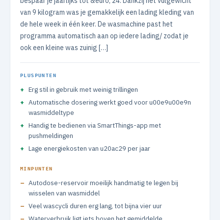
bespaar je jaarlijks tot &euro; 24. Dankzij het vulgewicht
van 9 kilogram was je gemakkelijk een lading kleding van
de hele week in één keer. De wasmachine past het
programma automatisch aan op iedere lading/ zodat je
ook een kleine was zuinig […]
PLUSPUNTEN
Erg stil in gebruik met weinig trillingen
Automatische dosering werkt goed voor u00e9u00e9n
wasmiddeltype
Handig te bedienen via SmartThings-app met
pushmeldingen
Lage energiekosten van u20ac29 per jaar
MINPUNTEN
Autodose-reservoir moeilijk handmatig te legen bij
wisselen van wasmiddel
Veel wascycli duren erg lang, tot bijna vier uur
Waterverbruik ligt iets boven het gemiddelde