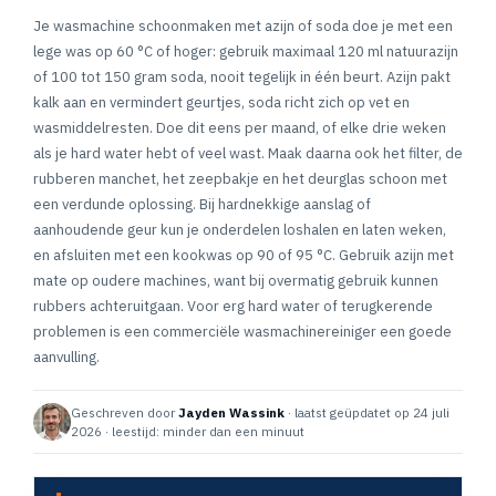
Je wasmachine schoonmaken met azijn of soda doe je met een
lege was op 60 °C of hoger: gebruik maximaal 120 ml natuurazijn
of 100 tot 150 gram soda, nooit tegelijk in één beurt. Azijn pakt
kalk aan en vermindert geurtjes, soda richt zich op vet en
wasmiddelresten. Doe dit eens per maand, of elke drie weken
als je hard water hebt of veel wast. Maak daarna ook het filter, de
rubberen manchet, het zeepbakje en het deurglas schoon met
een verdunde oplossing. Bij hardnekkige aanslag of
aanhoudende geur kun je onderdelen loshalen en laten weken,
en afsluiten met een kookwas op 90 of 95 °C. Gebruik azijn met
mate op oudere machines, want bij overmatig gebruik kunnen
rubbers achteruitgaan. Voor erg hard water of terugkerende
problemen is een commerciële wasmachinereiniger een goede
aanvulling.
Geschreven door
Jayden Wassink
· laatst geüpdatet op 24 juli
2026 · leestijd: minder dan een minuut