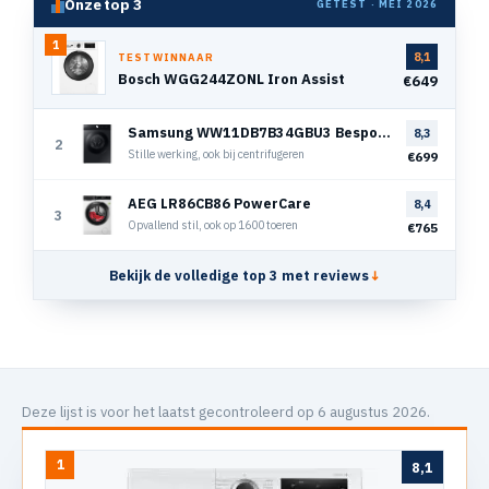
Onze top 3
GETEST · MEI 2026
1
8,1
TESTWINNAAR
Bosch WGG244ZONL Iron Assist
€649
Samsung WW11DB7B34GBU3 Bespoke Super Speed
8,3
2
Stille werking, ook bij centrifugeren
€699
AEG LR86CB86 PowerCare
8,4
3
Opvallend stil, ook op 1600 toeren
€765
Bekijk de volledige top 3 met reviews
↓
Deze lijst is voor het laatst gecontroleerd op 6 augustus 2026.
1
8,1