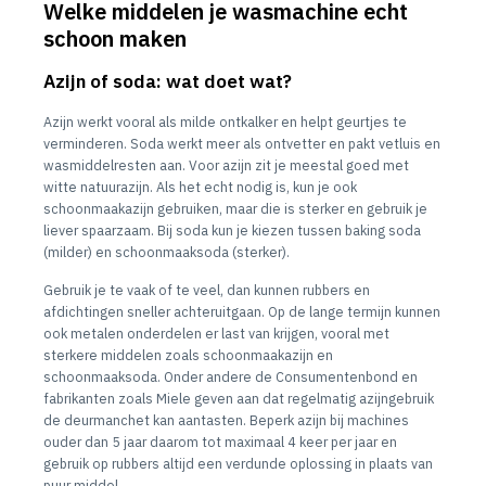
Welke middelen je wasmachine echt
schoon maken
Azijn of soda: wat doet wat?
Azijn werkt vooral als milde ontkalker en helpt geurtjes te
verminderen. Soda werkt meer als ontvetter en pakt vetluis en
wasmiddelresten aan. Voor azijn zit je meestal goed met
witte natuurazijn. Als het echt nodig is, kun je ook
schoonmaakazijn gebruiken, maar die is sterker en gebruik je
liever spaarzaam. Bij soda kun je kiezen tussen baking soda
(milder) en schoonmaaksoda (sterker).
Gebruik je te vaak of te veel, dan kunnen rubbers en
afdichtingen sneller achteruitgaan. Op de lange termijn kunnen
ook metalen onderdelen er last van krijgen, vooral met
sterkere middelen zoals schoonmaakazijn en
schoonmaaksoda. Onder andere de Consumentenbond en
fabrikanten zoals Miele geven aan dat regelmatig azijngebruik
de deurmanchet kan aantasten. Beperk azijn bij machines
ouder dan 5 jaar daarom tot maximaal 4 keer per jaar en
gebruik op rubbers altijd een verdunde oplossing in plaats van
puur middel.