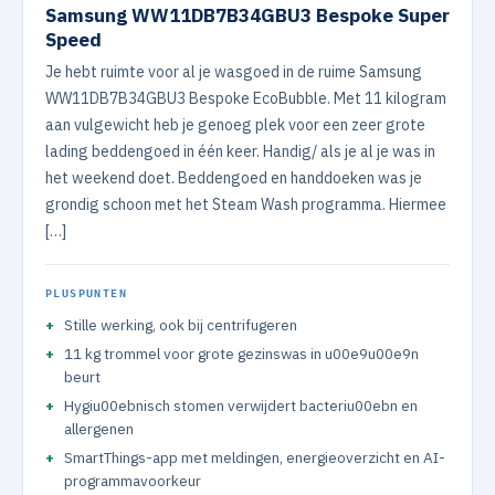
Samsung WW11DB7B34GBU3 Bespoke Super
Speed
Je hebt ruimte voor al je wasgoed in de ruime Samsung
WW11DB7B34GBU3 Bespoke EcoBubble. Met 11 kilogram
aan vulgewicht heb je genoeg plek voor een zeer grote
lading beddengoed in één keer. Handig/ als je al je was in
het weekend doet. Beddengoed en handdoeken was je
grondig schoon met het Steam Wash programma. Hiermee
[…]
PLUSPUNTEN
Stille werking, ook bij centrifugeren
11 kg trommel voor grote gezinswas in u00e9u00e9n
beurt
Hygiu00ebnisch stomen verwijdert bacteriu00ebn en
allergenen
SmartThings-app met meldingen, energieoverzicht en AI-
programmavoorkeur