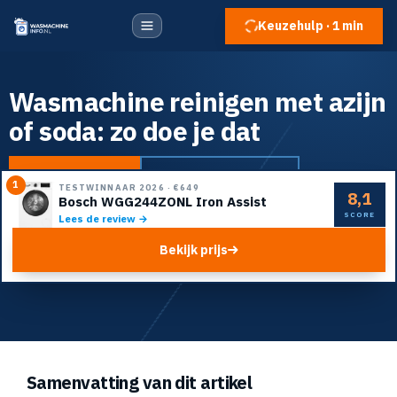
Keuzehulp · 1 min
Wasmachine reinigen met azijn
of soda: zo doe je dat
Naar de top 5
Doe de keuzehulp
1
TESTWINNAAR 2026
·
€649
8,1
Bosch WGG244ZONL Iron Assist
SCORE
Lees de review →
Bekijk prijs
Samenvatting van dit artikel