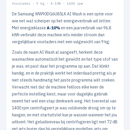
Voorlader · 9 kg · A-10% · 1400 rpm
De Samsung WW90DG6U85LK AI Wash is een optie voor
wie net wat scherper op het energieverbruik wil letten.
Met energieklasse
A-10%
en een jaarverbruik van 96,8
kWh verbruikt deze machine iets minder stroom dan
vergelijkbare voorladers met een vulgewicht van 9 kg.
Zoals de naam AI Wash al aangeeft, herkent deze
wasmachine automatisch het gewicht en het type stof van
je was, en past daar het programma op aan. Dat klinkt
handig, en in de praktijk werkt het inderdaad prettig als je
niet steeds handmatig het juiste programma wilt zoeken.
Verwacht niet dat de machine feilloos elke keer de
perfecte instelling kiest, maar voor dagelijks gebruik
neemt het wel een stap denkwerk weg. Het toerental van
1400 rpm centrifugeert je was voldoende droog om op te
hangen, en met startuitstel kun je wassen wanneer het jou
uitkomt. Het geluidsniveau bij centrifugeren ligt met 72 dB
net iets hoger dan bij vergelijkbare modellen, iets om