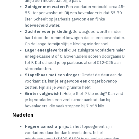
altijd een model dat bij je past.
Zuiniger met water:
Een voorlader verbruikt circa 45-
55 liter per wasbeurt. Bij een bovenlader is dat 55-70
liter. Scheelt op jaarbasis gewoon een flinke
hoeveelheid water.
Zachter voor je kleding:
Je wasgoed wordt minder
hard door de trommel bewogen dan in een bovenlader.
Op de lange termijn slijt je kleding minder snel.
Lager energieverbruik:
De zuinigste voorladers halen
energieklasse B of C. Bovenladers scoren doorgaans D
tot F. Dat scheelt je op jaarbasis al snel €12-€25 aan
stroomkosten.
Stapelbaar met een droger:
Omdat de deur aan de
voorkant zit, kun je er gewoon een droger bovenop
zetten. Fijn als je weinig ruimte hebt.
Groter vulgewicht:
Heb je 8 of 9 kilo nodig? Dan vind
je bij voorladers een veel ruimer aanbod dan bij
bovenladers, die vaak stoppen bij 7 of 8 kilo.
Nadelen
Hogere aanschafprijs:
In het topsegment zijn
voorladers duurder dan bovenladers. In het
middensegment (€400-€600) is er veel prijsoverlap.