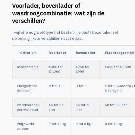
Voorlader, bovenlader of
wasdroogcombinatie: wat zijn de
verschillen?
Twijfel je nog welk type het beste bij je past? Deze tabel zet
de belangrijkste verschillen naast elkaar.
Criterium
Voorlader
Bovenlader
Wasdroogcombin
Aanschafprijs
€300 tot
€250 tot
€450 tot €1.500
€1.200
€900
Energielabel
B tot D
D tot F
C tot E (wassen) / 
(wassen)
G (drogen)
Waterverbruik
45 tot 55
55 tot 70
50 tot 60 liter
per wasbeurt
liter
liter
Vulgewicht
7 tot 12 kg
5 tot 8 kg
8 tot 10 kg
wassen