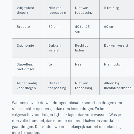
Vulgewicht
Niet van
Niet van
5 tot 6 kg
drogen
toepassing
toepassing
Breedte
60 cm
40 tot 45
60 cm
cm
Ergonomie
Bukken
Rechtop
Bukken vereist
vereist
laden
Stapelbaar
Ja
Nee
Niet nodig
met droger
Afvoer nodig
Niet van
Niet van
Alleen bij
voor drogen
toepassing
toepassing
luchtafvoermodel
Wat ons opvalt: de wasdroogcombinatie scoort op drogen een
stuk slechter op energie dan een losse droger. En het
vulgewicht voor drogen ligt flink lager dan voor wassen. Was je
een volle trommel, dan moet je die eerst halveren voordat je
gaat drogen. Dat vinden we een belangrijk nadeel om rekening
mee te houden.