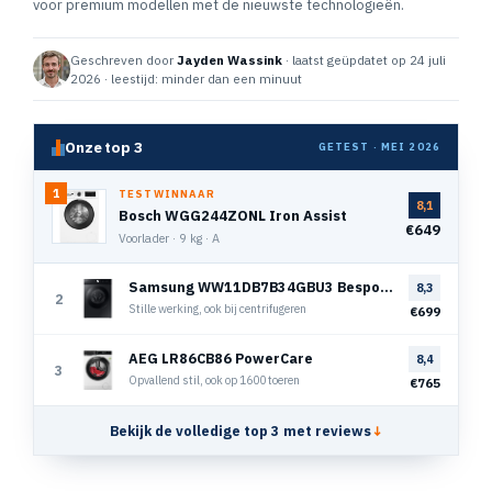
voor premium modellen met de nieuwste technologieën.
Geschreven door
Jayden Wassink
· laatst geüpdatet op 24 juli
2026 · leestijd: minder dan een minuut
Onze top 3
GETEST · MEI 2026
1
TESTWINNAAR
8,1
Bosch WGG244ZONL Iron Assist
€649
Voorlader · 9 kg · A
Samsung WW11DB7B34GBU3 Bespoke Super Speed
8,3
2
Stille werking, ook bij centrifugeren
€699
AEG LR86CB86 PowerCare
8,4
3
Opvallend stil, ook op 1600 toeren
€765
Bekijk de volledige top 3 met reviews
↓