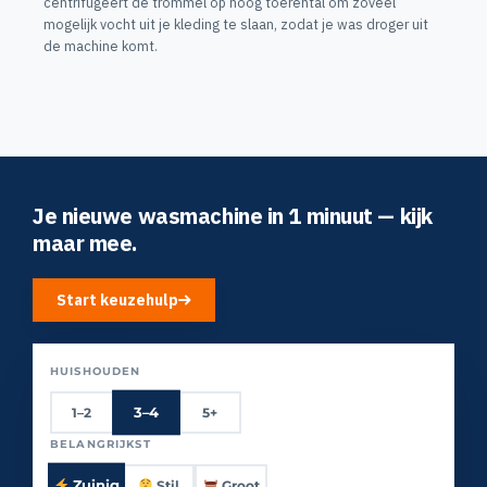
centrifugeert de trommel op hoog toerental om zoveel
mogelijk vocht uit je kleding te slaan, zodat je was droger uit
de machine komt.
Je nieuwe wasmachine in 1 minuut — kijk
maar mee.
Start keuzehulp
HUISHOUDEN
3–4
1–2
5+
BELANGRIJKST
Zuinig
Stil
Groot