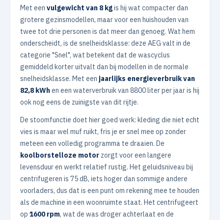
Met een
vulgewicht van 8 kg
is hij wat compacter dan
grotere gezinsmodellen, maar voor een huishouden van
twee tot drie personen is dat meer dan genoeg. Wat hem
onderscheidt, is de snelheidsklasse: deze AEG valt in de
categorie "Snel", wat betekent dat de wascyclus
gemiddeld korter uitvalt dan bij modellen in de normale
snelheidsklasse. Met een
jaarlijks energieverbruik van
82,8 kWh
en een waterverbruik van 8800 liter per jaar is hij
ook nog eens de zuinigste van dit rijtje.
De stoomfunctie doet hier goed werk: kleding die niet echt
vies is maar wel muf ruikt, fris je er snel mee op zonder
meteen een volledig programma te draaien. De
koolborstelloze motor
zorgt voor een langere
levensduur en werkt relatief rustig. Het geluidsniveau bij
centrifugeren is 75 dB, iets hoger dan sommige andere
voorladers, dus dat is een punt om rekening mee te houden
als de machine in een woonruimte staat. Het centrifugeert
op
1600 rpm
, wat de was droger achterlaat en de