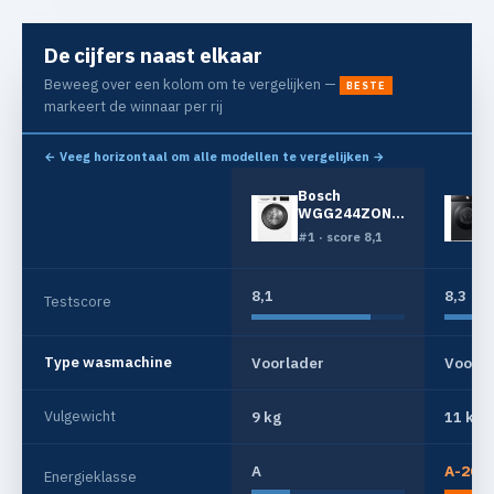
De cijfers naast elkaar
Beweeg over een kolom om te vergelijken —
BESTE
markeert de winnaar per rij
← Veeg horizontaal om alle modellen te vergelijken →
Bosch
WGG244ZONL
Iron Assist
#1 · score 8,1
8,1
8,3
Testscore
Type wasmachine
Voorlader
Voorla
Vulgewicht
9 kg
11 kg
A
A-20%
Energieklasse