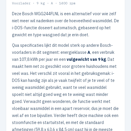
Voorlader · 9 kg · A · 1400 rpm
Deze Bosch WGG244FLNL is een alternatief voor wie zelf
niet meer wil nadenken over de hoeveelheid wasmiddel. De
i-DOS-functie doseert automatisch, gebaseerd op het
gewicht en type wasgoed dat je erin doet.
Qua specificaties lijkt dit model sterk op andere Bosch-
voorladers in dit segment: energieklasse
A
, een verbruik
van 107,8 kWh per jaar en een
vulgewicht van 9 kg
. Dat
maakt hem net zo geschikt voor grotere huishoudens met
veel was. Het verschil zit vooral in het gebruiksgemak: i-
DOS kan handig zijn als je vaak twijfelt of je te veel of te
weinig wasmiddel gebruikt, want te veel wasmiddel
spoelt niet altijd goed weg en te weinig wast minder
goed. Verwacht geen wonderen, de functie werkt met
vloeibaar wasmiddel in een apart reservoir, dus je moet die
wel af en toe bijvullen. Verder heeft deze machine ook een
stoomfunctie en startuitstel, en met de standaard
afmetingen (59,8 x 63,6 x 84,5 cm) past hij in de meeste