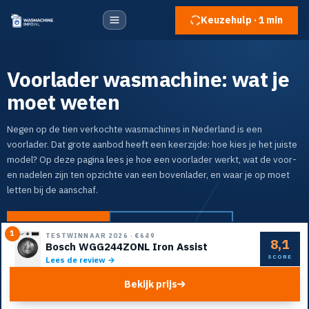
Keuzehulp · 1 min
Voorlader wasmachine: wat je
moet weten
Negen op de tien verkochte wasmachines in Nederland is een
voorlader. Dat grote aanbod heeft een keerzijde: hoe kies je het juiste
model? Op deze pagina lees je hoe een voorlader werkt, wat de voor-
en nadelen zijn ten opzichte van een bovenlader, en waar je op moet
letten bij de aanschaf.
Naar de top 5
Doe de keuzehulp
1
TESTWINNAAR 2026
·
€649
8,1
Bosch WGG244ZONL Iron Assist
SCORE
Lees de review →
Bekijk prijs