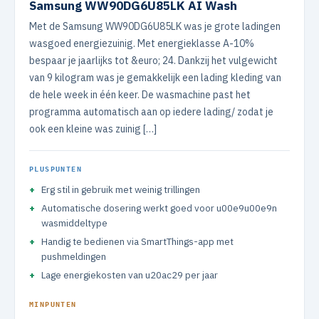
Samsung WW90DG6U85LK AI Wash
Met de Samsung WW90DG6U85LK was je grote ladingen
wasgoed energiezuinig. Met energieklasse A-10%
bespaar je jaarlijks tot &euro; 24. Dankzij het vulgewicht
van 9 kilogram was je gemakkelijk een lading kleding van
de hele week in één keer. De wasmachine past het
programma automatisch aan op iedere lading/ zodat je
ook een kleine was zuinig […]
PLUSPUNTEN
Erg stil in gebruik met weinig trillingen
Automatische dosering werkt goed voor u00e9u00e9n
wasmiddeltype
Handig te bedienen via SmartThings-app met
pushmeldingen
Lage energiekosten van u20ac29 per jaar
MINPUNTEN