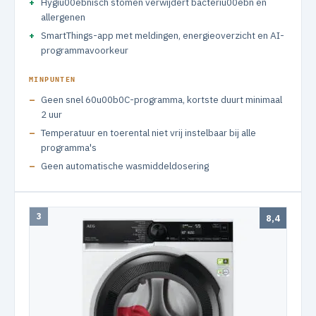
Hygiu00ebnisch stomen verwijdert bacteriu00ebn en
allergenen
SmartThings-app met meldingen, energieoverzicht en AI-
programmavoorkeur
MINPUNTEN
Geen snel 60u00b0C-programma, kortste duurt minimaal
2 uur
Temperatuur en toerental niet vrij instelbaar bij alle
programma's
Geen automatische wasmiddeldosering
3
8,4