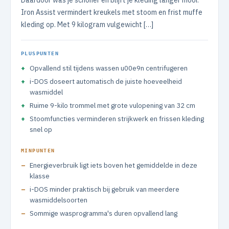
Daardoor was je schoner en blijft je kleding langer mooi.
Iron Assist vermindert kreukels met stoom en frist muffe
kleding op. Met 9 kilogram vulgewicht […]
PLUSPUNTEN
Opvallend stil tijdens wassen u00e9n centrifugeren
i-DOS doseert automatisch de juiste hoeveelheid
wasmiddel
Ruime 9-kilo trommel met grote vulopening van 32 cm
Stoomfuncties verminderen strijkwerk en frissen kleding
snel op
MINPUNTEN
Energieverbruik ligt iets boven het gemiddelde in deze
klasse
i-DOS minder praktisch bij gebruik van meerdere
wasmiddelsoorten
Sommige wasprogramma's duren opvallend lang