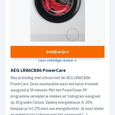
Bekijk prijs
Lees volledige review →
AEG LR86CB86 PowerCare
Was je kleding snel schoon met de AEG LR86CB86
PowerCare. Deze wasmachine wast een halve trommel
wasgoed in 59 minuten. Met het PowerClean 59′
programma verwijder je vlekken uit 5 kilogram wasgoed
op 30 graden Celsius. Dankzij energieklasse A-20%
bespaar je tot 270 euro aan energiekosten. Je wast kleine
en middelgrote ladingen met het vulgewicht […]