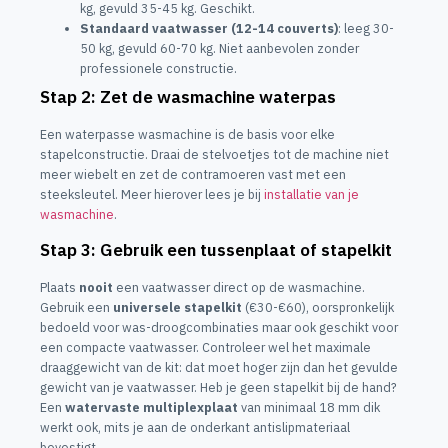
kg, gevuld 35-45 kg. Geschikt.
Standaard vaatwasser (12-14 couverts)
: leeg 30-
50 kg, gevuld 60-70 kg. Niet aanbevolen zonder
professionele constructie.
Stap 2: Zet de wasmachine waterpas
Een waterpasse wasmachine is de basis voor elke
stapelconstructie. Draai de stelvoetjes tot de machine niet
meer wiebelt en zet de contramoeren vast met een
steeksleutel. Meer hierover lees je bij
installatie van je
wasmachine
.
Stap 3: Gebruik een tussenplaat of stapelkit
Plaats
nooit
een vaatwasser direct op de wasmachine.
Gebruik een
universele stapelkit
(€30-€60), oorspronkelijk
bedoeld voor was-droogcombinaties maar ook geschikt voor
een compacte vaatwasser. Controleer wel het maximale
draaggewicht van de kit: dat moet hoger zijn dan het gevulde
gewicht van je vaatwasser. Heb je geen stapelkit bij de hand?
Een
watervaste multiplexplaat
van minimaal 18 mm dik
werkt ook, mits je aan de onderkant antislipmateriaal
bevestigt.