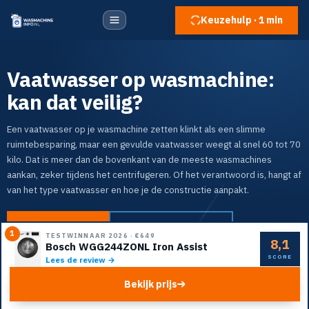
Keuzehulp · 1 min
Vaatwasser op wasmachine:
kan dat veilig?
Een vaatwasser op je wasmachine zetten klinkt als een slimme
ruimtebesparing, maar een gevulde vaatwasser weegt al snel 60 tot 70
kilo. Dat is meer dan de bovenkant van de meeste wasmachines
aankan, zeker tijdens het centrifugeren. Of het verantwoord is, hangt af
van het type vaatwasser en hoe je de constructie aanpakt.
Naar de top 5
Doe de keuzehulp
1
TESTWINNAAR 2026
·
€649
8,1
Bosch WGG244ZONL Iron Assist
SCORE
Lees de review →
Bekijk prijs