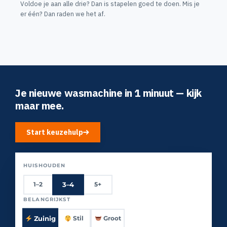
Voldoe je aan alle drie? Dan is stapelen goed te doen. Mis je
er één? Dan raden we het af.
Je nieuwe wasmachine in 1 minuut — kijk
maar mee.
Start keuzehulp
HUISHOUDEN
3–4
1–2
5+
BELANGRIJKST
Zuinig
Stil
Groot