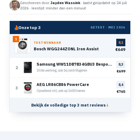
Geschreven door
Jayden Wassink
· laatst geüpdatet op 24 juli
2026 · leestijd: minder dan een minuut
Onze top 3
GETEST · MEI 2026
1
8,1
TESTWINNAAR
Bosch WGG244ZONL Iron Assist
€649
Samsung WW11DB7B34GBU3 Bespoke Super Speed
8,3
2
Stille werking, ook bij centrifugeren
€699
AEG LR86CB86 PowerCare
8,4
3
Opvallend stil, ook op 1600 toeren
€765
Bekijk de volledige top 3 met reviews
↓