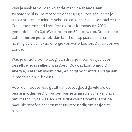
Was je vaak te vol, dan krijgt de machine steeds een
zwaardere klus. De motor en ophanging slijten sneller en je
was wordt vaker minder schoon. Volgens Milieu Centraal en de
Consumentenbond kost één extra katoenwas op 40°C
gemiddeld zo’n 0,6 kWh stroom en 50 liter water. Draai je drie
extra beurten per week, dan loopt dat op jaarbasis al snel
richting €35 aan extra energie- en waterkosten. Dat vinden we
zonde.
Was je structureel te leeg, dan draai je meer wasjes voor
dezelfde hoeveelheid wasgoed. Ook dat kost onnodig
energie, water en wasmiddel, en zorgt voor extra slijtage aan
je machine én je kleding.
Voor de meeste was geldt halfvol tot goed gevuld als de
beste middenweg. Bij katoen kan iets aan de volle kant nog
net. Maar bij fijne was en wol is driekwart trommel echt de
max. Die stoffen hebben meer ruimte nodig om netjes te
blijven.