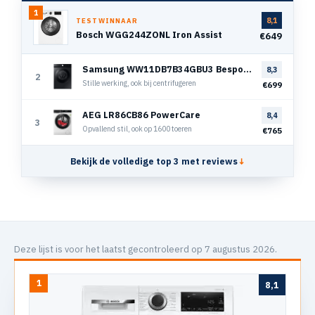
1
8,1
TESTWINNAAR
Bosch WGG244ZONL Iron Assist
€649
Samsung WW11DB7B34GBU3 Bespoke Super Speed
8,3
2
Stille werking, ook bij centrifugeren
€699
AEG LR86CB86 PowerCare
8,4
3
Opvallend stil, ook op 1600 toeren
€765
Bekijk de volledige top 3 met reviews
↓
Deze lijst is voor het laatst gecontroleerd op 7 augustus 2026.
1
8,1