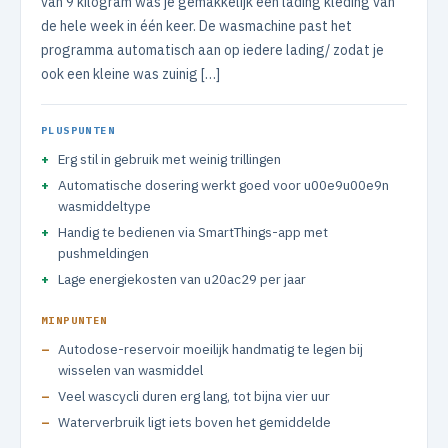
van 9 kilogram was je gemakkelijk een lading kleding van
de hele week in één keer. De wasmachine past het
programma automatisch aan op iedere lading/ zodat je
ook een kleine was zuinig […]
PLUSPUNTEN
Erg stil in gebruik met weinig trillingen
Automatische dosering werkt goed voor u00e9u00e9n
wasmiddeltype
Handig te bedienen via SmartThings-app met
pushmeldingen
Lage energiekosten van u20ac29 per jaar
MINPUNTEN
Autodose-reservoir moeilijk handmatig te legen bij
wisselen van wasmiddel
Veel wascycli duren erg lang, tot bijna vier uur
Waterverbruik ligt iets boven het gemiddelde