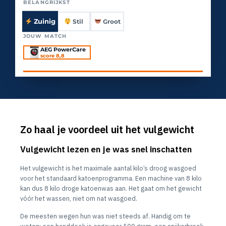
BELANGRIJKST
Zuinig
Stil
Groot
JOUW MATCH
AEG PowerCare
score 8,8
Zo haal je voordeel uit het vulgewicht
Vulgewicht lezen en je was snel inschatten
Het vulgewicht is het maximale aantal kilo’s droog wasgoed
voor het standaard katoenprogramma. Een machine van 8 kilo
kan dus 8 kilo droge katoenwas aan. Het gaat om het gewicht
vóór het wassen, niet om nat wasgoed.
De meesten wegen hun was niet steeds af. Handig om te
weten: een handdoek is ongeveer 500 gram, een spijkerbroek