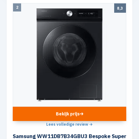
2
8,3
Bekijk prijs
Lees volledige review →
Samsung WW11DB7B34GBU3 Bespoke Super