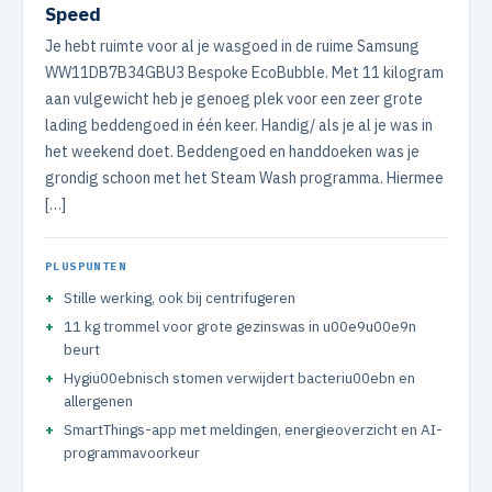
Speed
Je hebt ruimte voor al je wasgoed in de ruime Samsung
WW11DB7B34GBU3 Bespoke EcoBubble. Met 11 kilogram
aan vulgewicht heb je genoeg plek voor een zeer grote
lading beddengoed in één keer. Handig/ als je al je was in
het weekend doet. Beddengoed en handdoeken was je
grondig schoon met het Steam Wash programma. Hiermee
[…]
PLUSPUNTEN
Stille werking, ook bij centrifugeren
11 kg trommel voor grote gezinswas in u00e9u00e9n
beurt
Hygiu00ebnisch stomen verwijdert bacteriu00ebn en
allergenen
SmartThings-app met meldingen, energieoverzicht en AI-
programmavoorkeur