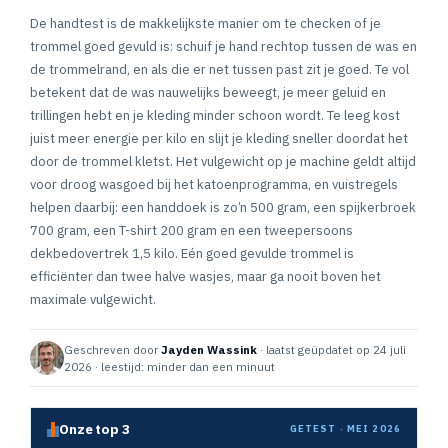
De handtest is de makkelijkste manier om te checken of je
trommel goed gevuld is: schuif je hand rechtop tussen de was en
de trommelrand, en als die er net tussen past zit je goed. Te vol
betekent dat de was nauwelijks beweegt, je meer geluid en
trillingen hebt en je kleding minder schoon wordt. Te leeg kost
juist meer energie per kilo en slijt je kleding sneller doordat het
door de trommel kletst. Het vulgewicht op je machine geldt altijd
voor droog wasgoed bij het katoenprogramma, en vuistregels
helpen daarbij: een handdoek is zo’n 500 gram, een spijkerbroek
700 gram, een T-shirt 200 gram en een tweepersoons
dekbedovertrek 1,5 kilo. Eén goed gevulde trommel is
efficiënter dan twee halve wasjes, maar ga nooit boven het
maximale vulgewicht.
Geschreven door
Jayden Wassink
· laatst geüpdatet op 24 juli
2026 · leestijd: minder dan een minuut
Onze top 3
GETEST · MEI 2026