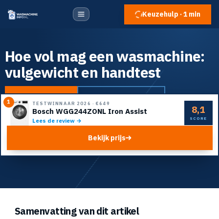
Keuzehulp · 1 min
Hoe vol mag een wasmachine:
vulgewicht en handtest
Naar de top 5
Doe de keuzehulp
1
TESTWINNAAR 2026
·
€649
8,1
Bosch WGG244ZONL Iron Assist
SCORE
Lees de review →
Bekijk prijs
Samenvatting van dit artikel