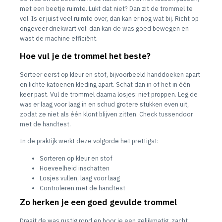
met een beetje ruimte. Lukt dat niet? Dan zit de trommel te
vol. Is er juist veel ruimte over, dan kan er nog wat bij. Richt op
ongeveer driekwart vol: dan kan de was goed bewegen en
wast de machine efficiënt.
Hoe vul je de trommel het beste?
Sorteer eerst op kleur en stof, bijvoorbeeld handdoeken apart
en lichte katoenen kleding apart. Schat dan in of het in één
keer past. Vul de trommel daarna losjes: niet proppen. Leg de
was er laag voor laag in en schud grotere stukken even uit,
zodat ze niet als één klont blijven zitten. Check tussendoor
met de handtest.
In de praktijk werkt deze volgorde het prettigst:
Sorteren op kleur en stof
Hoeveelheid inschatten
Losjes vullen, laag voor laag
Controleren met de handtest
Zo herken je een goed gevulde trommel
Draait de was rustig rond en hoor je een gelijkmatig, zacht