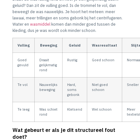
geluid? Dan zit de vulling goed. Is de trommel te vol, dan
beweegt de was nauwelijks. Je hoort het meteen: meer
lawaai, meer trillingen en soms gebonk bij het centrifugeren.
Water en
wasmiddel
komen dan minder goed tussen de
kleding, dus je was wordt ook minder schoon.
Vulling
Beweging
Geluid
Wasresultaat
Slijt
Goed
Draait
Rustig
Goed schoon
Normaa
gevuld
gelijkmatig
rond
Te vol
Nauwelijks
Hard,
Niet goed
Sneller
beweging
soms
schoon
gebonk
Te leeg
Was schiet
Kletsend
Wel schoon
Meer
rond
textiels
Wat gebeurt er als je dit structureel fout
doet?