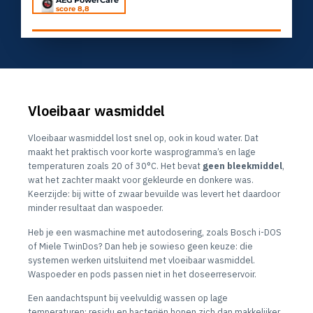
AEG PowerCare
score 8,8
Vloeibaar wasmiddel
Vloeibaar wasmiddel lost snel op, ook in koud water. Dat
maakt het praktisch voor korte wasprogramma’s en lage
temperaturen zoals 20 of 30°C. Het bevat
geen bleekmiddel
,
wat het zachter maakt voor gekleurde en donkere was.
Keerzijde: bij witte of zwaar bevuilde was levert het daardoor
minder resultaat dan waspoeder.
Heb je een wasmachine met autodosering, zoals Bosch i-DOS
of Miele TwinDos? Dan heb je sowieso geen keuze: die
systemen werken uitsluitend met vloeibaar wasmiddel.
Waspoeder en pods passen niet in het doseerreservoir.
Een aandachtspunt bij veelvuldig wassen op lage
temperaturen: residu en bacteriën hopen zich dan makkelijker