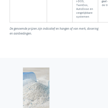
i-DOS,
gaat 
TwinDos,
de t
AutoDose en
vergelijkbare
systemen
De genoemde prijzen zijn indicatief en hangen af van merk, dosering
en aanbiedingen.