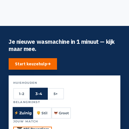
Je nieuwe wasmachine in 1 minuut — kijk
maar mee.
Start keuzehulp
HUISHOUDEN
3–4
1–2
5+
BELANGRIJKST
Zuinig
Stil
Groot
JOUW MATCH