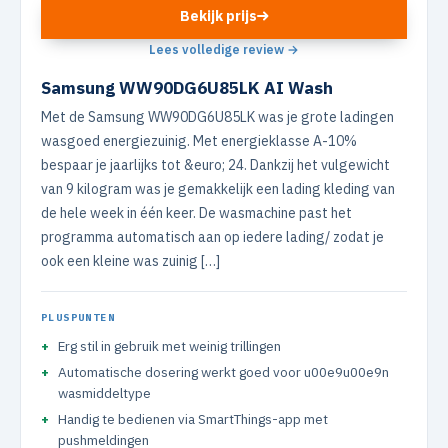
Bekijk prijs
Lees volledige review →
Samsung WW90DG6U85LK AI Wash
Met de Samsung WW90DG6U85LK was je grote ladingen
wasgoed energiezuinig. Met energieklasse A-10%
bespaar je jaarlijks tot &euro; 24. Dankzij het vulgewicht
van 9 kilogram was je gemakkelijk een lading kleding van
de hele week in één keer. De wasmachine past het
programma automatisch aan op iedere lading/ zodat je
ook een kleine was zuinig […]
PLUSPUNTEN
Erg stil in gebruik met weinig trillingen
Automatische dosering werkt goed voor u00e9u00e9n
wasmiddeltype
Handig te bedienen via SmartThings-app met
pushmeldingen