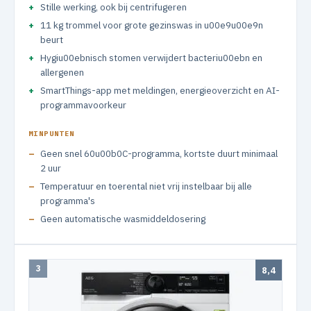
Stille werking, ook bij centrifugeren
11 kg trommel voor grote gezinswas in u00e9u00e9n
beurt
Hygiu00ebnisch stomen verwijdert bacteriu00ebn en
allergenen
SmartThings-app met meldingen, energieoverzicht en AI-
programmavoorkeur
MINPUNTEN
Geen snel 60u00b0C-programma, kortste duurt minimaal
2 uur
Temperatuur en toerental niet vrij instelbaar bij alle
programma's
Geen automatische wasmiddeldosering
3
8,4