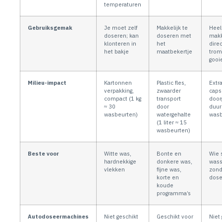
temperaturen
Gebruiksgemak
Je moet zelf
Makkelijk te
Heel
doseren; kan
doseren met
makk
klonteren in
het
direc
het bakje
maatbekertje
tro
gooi
Milieu-impact
Kartonnen
Plastic fles,
Extra
verpakking,
zwaarder
caps
compact (1 kg
transport
door
≈ 30
door
duur
wasbeurten)
watergehalte
wasb
(1 liter ≈ 15
wasbeurten)
Beste voor
Witte was,
Bonte en
Wie 
hardnekkige
donkere was,
was
vlekken
fijne was,
zond
korte en
dose
koude
programma’s
Autodoseermachines
Niet geschikt
Geschikt voor
Niet 