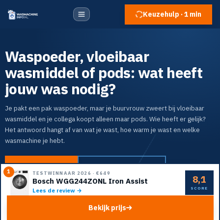
Keuzehulp · 1 min
Waspoeder, vloeibaar
wasmiddel of pods: wat heeft
jouw was nodig?
Je pakt een pak waspoeder, maar je buurvrouw zweert bij vloeibaar
wasmiddel en je collega koopt alleen maar pods. Wie heeft er gelijk?
Het antwoord hangt af van wat je wast, hoe warm je wast en welke
wasmachine je hebt.
Naar de top 5
Doe de keuzehulp
1
TESTWINNAAR 2026
·
€649
8,1
Bosch WGG244ZONL Iron Assist
SCORE
Lees de review →
Bekijk prijs