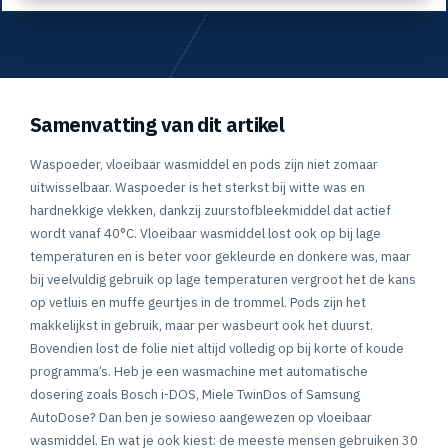
Samenvatting van dit artikel
Waspoeder, vloeibaar wasmiddel en pods zijn niet zomaar
uitwisselbaar. Waspoeder is het sterkst bij witte was en
hardnekkige vlekken, dankzij zuurstofbleekmiddel dat actief
wordt vanaf 40°C. Vloeibaar wasmiddel lost ook op bij lage
temperaturen en is beter voor gekleurde en donkere was, maar
bij veelvuldig gebruik op lage temperaturen vergroot het de kans
op vetluis en muffe geurtjes in de trommel. Pods zijn het
makkelijkst in gebruik, maar per wasbeurt ook het duurst.
Bovendien lost de folie niet altijd volledig op bij korte of koude
programma’s. Heb je een wasmachine met automatische
dosering zoals Bosch i-DOS, Miele TwinDos of Samsung
AutoDose? Dan ben je sowieso aangewezen op vloeibaar
wasmiddel. En wat je ook kiest: de meeste mensen gebruiken 30