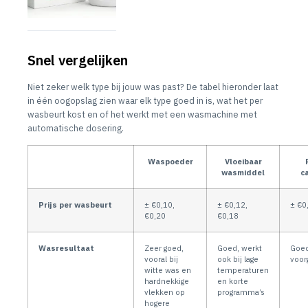
Snel vergelijken
Niet zeker welk type bij jouw was past? De tabel hieronder laat
in één oogopslag zien waar elk type goed in is, wat het per
wasbeurt kost en of het werkt met een wasmachine met
automatische dosering.
Waspoeder
Vloeibaar
wasmiddel
c
Prijs per wasbeurt
± €0,10,
± €0,12,
± €0
€0,20
€0,18
Wasresultaat
Zeer goed,
Goed, werkt
Goed
vooral bij
ook bij lage
voor
witte was en
temperaturen
hardnekkige
en korte
vlekken op
programma’s
hogere