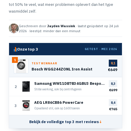
tot 50% te veel, wat meer problemen oplevert dan het type
wasmiddel zelf.
Geschreven door
Jayden Wassink
· laatst geüpdatet op 24 juli
2026 · leestijd: minder dan een minuut
Onze top 3
GETEST · MEI 2026
1
8,1
TESTWINNAAR
Bosch WGG244ZONL Iron Assist
€649
Samsung WW11DB7B34GBU3 Bespoke Super Speed
8,3
2
Stille werking, ook bij centrifugeren
€699
AEG LR86CB86 PowerCare
8,4
3
Opvallend stil, ook op 1600 toeren
€765
Bekijk de volledige top 3 met reviews
↓