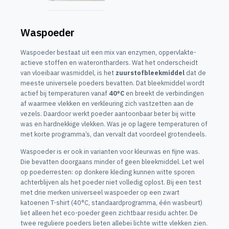
Waspoeder
Waspoeder bestaat uit een mix van enzymen, oppervlakte-
actieve stoffen en waterontharders. Wat het onderscheidt
van vloeibaar wasmiddel, is het
zuurstofbleekmiddel
dat de
meeste universele poeders bevatten. Dat bleekmiddel wordt
actief bij temperaturen vanaf
40°C
en breekt de verbindingen
af waarmee vlekken en verkleuring zich vastzetten aan de
vezels. Daardoor werkt poeder aantoonbaar beter bij witte
was en hardnekkige vlekken. Was je op lagere temperaturen of
met korte programma’s, dan vervalt dat voordeel grotendeels.
Waspoeder is er ook in varianten voor kleurwas en fijne was.
Die bevatten doorgaans minder of geen bleekmiddel. Let wel
op poederresten: op donkere kleding kunnen witte sporen
achterblijven als het poeder niet volledig oplost. Bij een test
met drie merken universeel waspoeder op een zwart
katoenen T-shirt (40°C, standaardprogramma, één wasbeurt)
liet alleen het eco-poeder geen zichtbaar residu achter. De
twee reguliere poeders lieten allebei lichte witte vlekken zien.