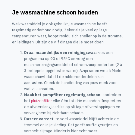
Je wasmachine schoon houden
Welk wasmiddel je ook gebruikt, je wasmachine heeft
regelmatig onderhoud nodig. Zeker als je veel op lage
temperaturen wast, hoopt residu zich sneller op in de trommel
en leidingen. Dit zijn de vijf dingen die je moet doen.
Draai maandelijks een reinigingswas:
kies een
programma op 90 of 95°C en voeg een
machinereinigingsmiddel of citroenzuurpoeder toe (2 à
3 eetlepels opgelost in water). Azijn raden we af: Miele
waarschuwt dat dit de rubberonderdelen kan
aantasten. Check de handleiding van jouw merk voor
wat zij aanraden.
Maak het pompfilter regelmatig schoon:
controleer
het
pluizenfilter
elke één tot drie maanden. Inspecteer
de afvoerslang jaarlijks op slijtage of verstoppingen en
vervang hem bij zichtbare schade.
Doseer correct:
te veel wasmiddel blijft achter in de
trommel en in je kleding. Dat geeft muffe geurtjes en
versnelt slijtage. Minder is hier echt meer.