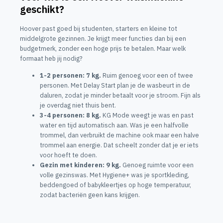
geschikt?
Hoover past goed bij studenten, starters en kleine tot
middelgrote gezinnen. Je krijgt meer functies dan bij een
budgetmerk, zonder een hoge prijs te betalen. Maar welk
formaat heb jij nodig?
1-2 personen: 7 kg.
Ruim genoeg voor een of twee
personen. Met Delay Start plan je de wasbeurt in de
daluren, zodat je minder betaalt voor je stroom. Fijn als
je overdag niet thuis bent.
3-4 personen: 8 kg.
KG Mode weegt je was en past
water en tijd automatisch aan. Was je een halfvolle
trommel, dan verbruikt de machine ook maar een halve
trommel aan energie. Dat scheelt zonder dat je er iets
voor hoeft te doen.
Gezin met kinderen: 9 kg.
Genoeg ruimte voor een
volle gezinswas. Met Hygiene+ was je sportkleding,
beddengoed of babykleertjes op hoge temperatuur,
zodat bacteriën geen kans krijgen.