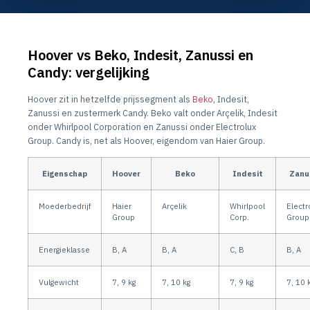
Hoover vs Beko, Indesit, Zanussi en
Candy: vergelijking
Hoover zit in hetzelfde prijssegment als
Beko
, Indesit,
Zanussi en zustermerk Candy. Beko valt onder Arçelik, Indesit
onder Whirlpool Corporation en Zanussi onder Electrolux
Group. Candy is, net als Hoover, eigendom van Haier Group.
Eigenschap
Hoover
Beko
Indesit
Zanu
Moederbedrijf
Haier
Arçelik
Whirlpool
Electr
Group
Corp.
Group
Energieklasse
B, A
B, A
C, B
B, A
Vulgewicht
7, 9 kg
7, 10 kg
7, 9 kg
7, 10 