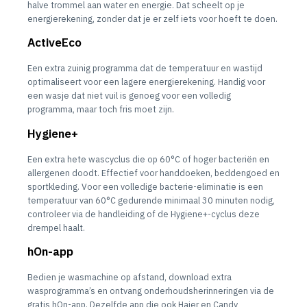
halve trommel aan water en energie. Dat scheelt op je
energierekening, zonder dat je er zelf iets voor hoeft te doen.
ActiveEco
Een extra zuinig programma dat de temperatuur en wastijd
optimaliseert voor een lagere energierekening. Handig voor
een wasje dat niet vuil is genoeg voor een volledig
programma, maar toch fris moet zijn.
Hygiene+
Een extra hete wascyclus die op 60°C of hoger bacteriën en
allergenen doodt. Effectief voor handdoeken, beddengoed en
sportkleding. Voor een volledige bacterie-eliminatie is een
temperatuur van 60°C gedurende minimaal 30 minuten nodig,
controleer via de handleiding of de Hygiene+-cyclus deze
drempel haalt.
hOn-app
Bedien je wasmachine op afstand, download extra
wasprogramma’s en ontvang onderhoudsherinneringen via de
gratis hOn-app. Dezelfde app die ook Haier en Candy