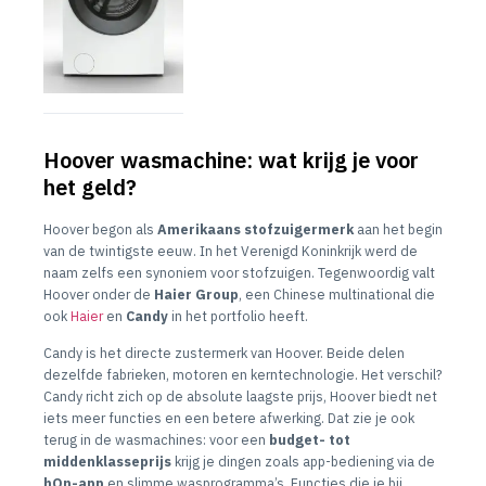
Hoover wasmachine: wat krijg je voor
het geld?
Hoover begon als
Amerikaans stofzuigermerk
aan het begin
van de twintigste eeuw. In het Verenigd Koninkrijk werd de
naam zelfs een synoniem voor stofzuigen. Tegenwoordig valt
Hoover onder de
Haier Group
, een Chinese multinational die
ook
Haier
en
Candy
in het portfolio heeft.
Candy is het directe zustermerk van Hoover. Beide delen
dezelfde fabrieken, motoren en kerntechnologie. Het verschil?
Candy richt zich op de absolute laagste prijs, Hoover biedt net
iets meer functies en een betere afwerking. Dat zie je ook
terug in de wasmachines: voor een
budget- tot
middenklasseprijs
krijg je dingen zoals app-bediening via de
hOn-app
en slimme wasprogramma’s. Functies die je bij