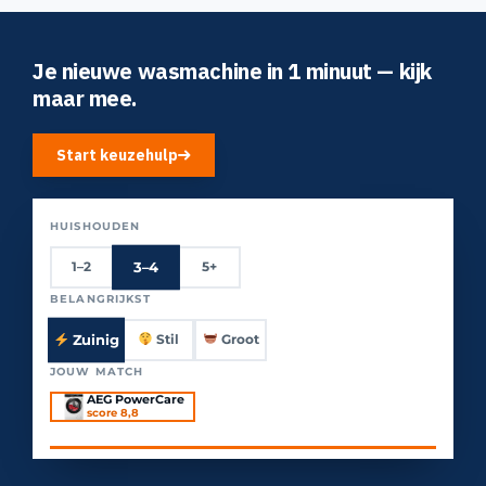
Je nieuwe wasmachine in 1 minuut — kijk
maar mee.
Start keuzehulp
HUISHOUDEN
3–4
1–2
5+
BELANGRIJKST
Zuinig
Stil
Groot
JOUW MATCH
AEG PowerCare
score 8,8