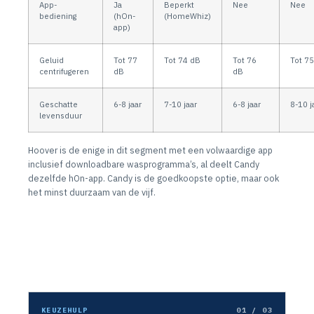
App-
Ja
Beperkt
Nee
Nee
bediening
(hOn-
(HomeWhiz)
app)
Geluid
Tot 77
Tot 74 dB
Tot 76
Tot 7
centrifugeren
dB
dB
Geschatte
6-8 jaar
7-10 jaar
6-8 jaar
8-10 j
levensduur
Hoover is de enige in dit segment met een volwaardige app
inclusief downloadbare wasprogramma’s, al deelt Candy
dezelfde hOn-app. Candy is de goedkoopste optie, maar ook
het minst duurzaam van de vijf.
KEUZEHULP
01 / 03