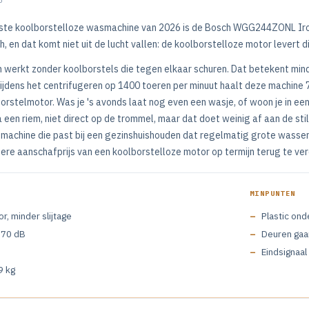
ste koolborstelloze wasmachine van 2026 is de Bosch WGG244ZONL Iro
h, en dat komt niet uit de lucht vallen: de koolborstelloze motor levert 
 werkt zonder koolborstels die tegen elkaar schuren. Dat betekent minde
Tijdens het centrifugeren op 1400 toeren per minuut haalt deze machine 
rstelmotor. Was je 's avonds laat nog even een wasje, of woon je in e
a een riem, niet direct op de trommel, maar dat doet weinig af aan de st
n machine die past bij een gezinshuishouden dat regelmatig grote wassen 
re aanschafprijs van een koolborstelloze motor op termijn terug te ver
MINPUNTEN
r, minder slijtage
Plastic on
, 70 dB
Deuren gaa
Eindsignaal
9 kg