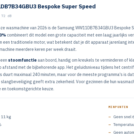
DB7B34GBU3 Bespoke Super Speed
 72 dB
loze wasmachine van 2026 is de Samsung WW11DB7B34GBU3 Bespoke S
20%
combineert dit model een grote capaciteit met een laag jaarlijks ve
n een traditionele motor, wat betekent dat je dit apparaat jarenlang inte
 machine meerdere keren per week draait.
 een
stoomfunctie
aan boord, handig om kreukels te verminderen of kle
p afstand met de bijbehorende app. Het geluidsniveau tijdens het centrif
s duurt maximaal 240 minuten, maar voor de meeste programma's is dat
 slangbeveiliging geeft extra zekerheid. Voor gezinnen die hun wasmach
e en toekomstgerichte keuze.
MINPUNTEN
 11 kg
Geen snel 
%
Temperatuur
Geen autom