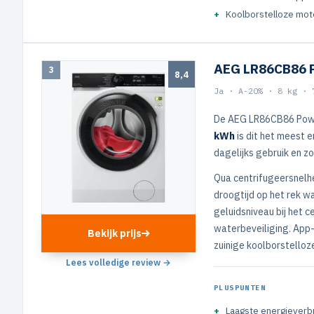
Koolborstelloze mot
AEG LR86CB86 
3
8,4
Ja · A-20% · 8 kg · 
De AEG LR86CB86 PowerC
kWh
is dit het meest e
dagelijks gebruik en z
Qua centrifugeersnelh
droogtijd op het rek wa
geluidsniveau bij het 
waterbeveiliging. App-b
Bekijk prijs
zuinige koolborstello
Lees volledige review →
PLUSPUNTEN
Laagste energieverbr