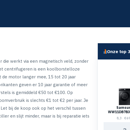
Onze top 
 die werkt via een magnetisch veld, zonder
het centrifugeren is een koolborstelloze
t de motor langer mee, 15 tot 20 jaar
brikanten geven er 10 jaar garantie of meer
stels is gemiddeld €50 tot €100. Op
oomverbruik is slechts €1 tot €2 per jaar. Je
Let bij de koop ook op het verschil tussen
Samsu
WW11DB7B3
ller en slijt minder, maar is bij reparatie iets
Bespoke Supe
8,3 · €6