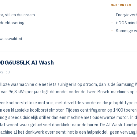
MINPUNTEN
r, stil en duurzaam
Energieverb
ddeldosering
i-DOS mind
Sommige wa
waskwaliteit
DG6U85LK AI Wash
72 dB
elloze wasmachine die net iets zuiniger is op stroom, dan is de Samsu
 van 96,8 kWh per jaar ligt dit model onder de twee Bosch-machines op 
en koolborstelloze motor in, met dezelfde voordelen die je bij dit type
n een klassieke koolborstelmotor. Tijdens centrifugeren op 1400 toeren z
og steeds duidelijk stiller dan een machine met ouderwetse motor. In de 
 flat woont waar geluid snel doorklinkt naar de buren. De AI Wash-funct
achine al het denkwerk overneemt: het is een hulpmiddel, geen vervangin