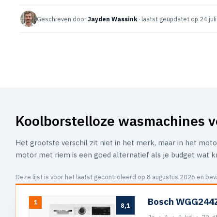
Geschreven door
Jayden Wassink
· laatst geüpdatet op 24 jul
Koolborstelloze wasmachines v
Het grootste verschil zit niet in het merk, maar in het mot
motor met riem is een goed alternatief als je budget wat kr
Deze lijst is voor het laatst gecontroleerd op 8 augustus 2026 en b
Bosch WGG244Z
1
8,1
Ja · A · 9 kg · 70 d