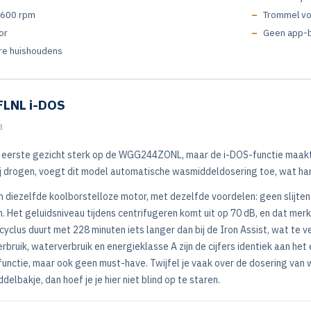
1600 rpm
Trommel vo
or
Geen app-b
re huishoudens
LNL i-DOS
B
t eerste gezicht sterk op de WGG244ZONL, maar de i-DOS-functie maakt 
ij drogen, voegt dit model automatische wasmiddeldosering toe, wat handi
om diezelfde koolborstelloze motor, met dezelfde voordelen: geen slijten
n. Het geluidsniveau tijdens centrifugeren komt uit op 70 dB, en dat merk
yclus duurt met 228 minuten iets langer dan bij de Iron Assist, wat te v
rbruik, waterverbruik en energieklasse A zijn de cijfers identiek aan het
nctie, maar ook geen must-have. Twijfel je vaak over de dosering van wa
delbakje, dan hoef je je hier niet blind op te staren.