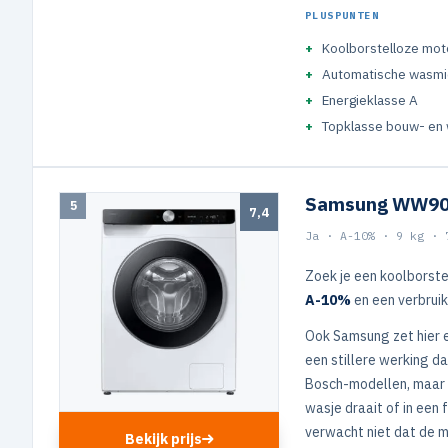
PLUSPUNTEN
Koolborstelloze moto
Automatische wasmi
Energieklasse A
Topklasse bouw- en 
Samsung WW90
5
7,4
Ja · A-10% · 9 kg · 
Zoek je een koolborst
A-10%
en een verbruik
Ook Samsung zet hier e
een stillere werking da
Bosch-modellen, maar n
wasje draait of in een
verwacht niet dat de m
Bekijk prijs