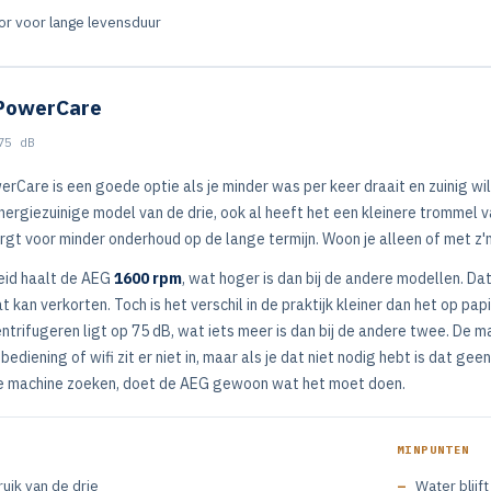
or voor lange levensduur
PowerCare
75 dB
are is een goede optie als je minder was per keer draait en zuinig wil
nergiezuinige model van de drie, ook al heeft het een kleinere trommel 
orgt voor minder onderhoud op de lange termijn. Woon je alleen of met z'
eid haalt de AEG
1600 rpm
, wat hoger is dan bij de andere modellen. Da
t kan verkorten. Toch is het verschil in de praktijk kleiner dan het op pa
centrifugeren ligt op 75 dB, wat iets meer is dan bij de andere twee. De
ediening of wifi zit er niet in, maar als je dat niet nodig hebt is dat g
ze machine zoeken, doet de AEG gewoon wat het moet doen.
MINPUNTEN
uik van de drie
Water blijf