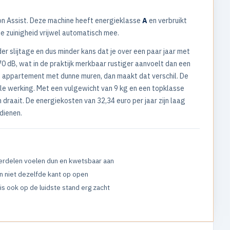
n Assist. Deze machine heeft energieklasse
A
en verbruikt
die zuinigheid vrijwel automatisch mee.
r slijtage en dus minder kans dat je over een paar jaar met
70 dB, wat in de praktijk merkbaar rustiger aanvoelt dan een
en appartement met dunne muren, dan maakt dat verschil. De
ille werking. Met een vulgewicht van 9 kg en een topklasse
draait. De energiekosten van 32,34 euro per jaar zijn laag
dienen.
derdelen voelen dun en kwetsbaar aan
n niet dezelfde kant op open
 is ook op de luidste stand erg zacht