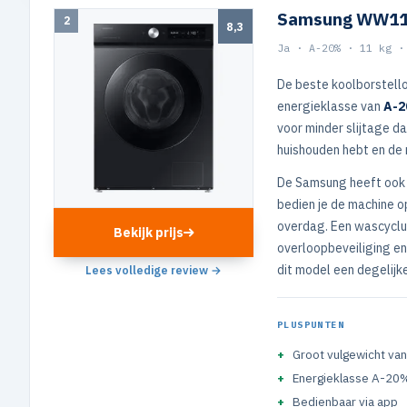
Samsung WW11
2
8,3
Ja · A-20% · 11 kg ·
De beste koolborstel
energieklasse van
A-
voor minder slijtage da
huishouden hebt en de
De Samsung heeft ook
bedien je de machine o
overdag. Een wascyclu
Bekijk prijs
overloopbeveiliging en
dit model een degelijk
Lees volledige review →
PLUSPUNTEN
Groot vulgewicht van
Energieklasse A-20
Bedienbaar via app