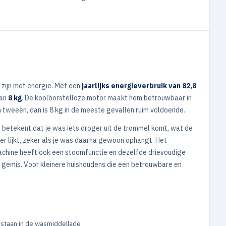
 zijn met energie. Met een
jaarlijks energieverbruik van 82,8
van
8 kg
. De koolborstelloze motor maakt hem betrouwbaar in
n tweeën, dan is 8 kg in de meeste gevallen ruim voldoende.
t betekent dat je was iets droger uit de trommel komt, wat de
pier lijkt, zeker als je was daarna gewoon ophangt. Het
 machine heeft ook een stoomfunctie en dezelfde drievoudige
een gemis. Voor kleinere huishoudens die een betrouwbare en
t staan in de wasmiddellade