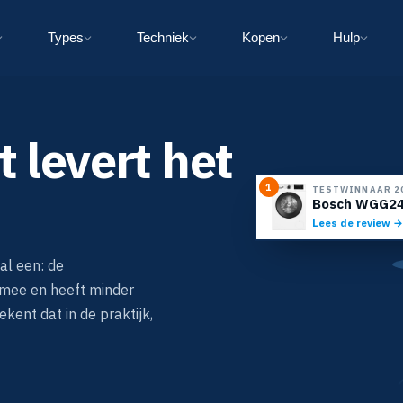
Types
Techniek
Kopen
Hulp
 levert het
1
TESTWINNAAR 2
Bosch WGG244
Lees de review →
al een: de
r mee en heeft minder
kent dat in de praktijk,