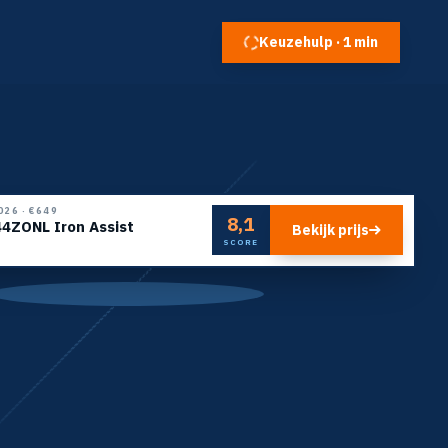
Keuzehulp · 1 min
026
·
€649
8,1
ZONL Iron Assist
Bekijk prijs
SCORE