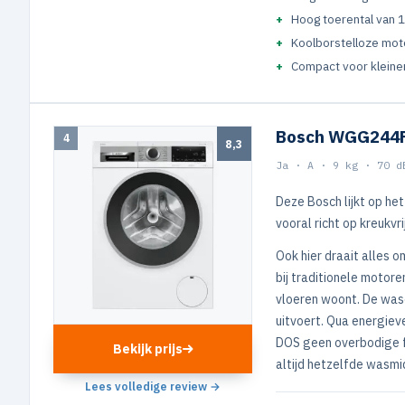
Hoog toerental van 
Koolborstelloze mot
Compact voor kleine
Bosch WGG244F
4
8,3
Ja · A · 9 kg · 70 d
Deze Bosch lijkt op he
vooral richt op kreukvr
Ook hier draait alles 
bij traditionele motore
vloeren woont. De wasc
uitvoert. Qua energieve
DOS geen overbodige fu
Bekijk prijs
altijd hetzelfde wasmid
Lees volledige review →