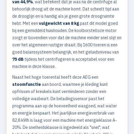
van 44,9%
, wat betekent dat je was na de centrifuge al
behoorlijk droog uit de machine komt. Dat scheelt tijd aan
de drooglijn en is handig als je geen grote droogruimte
hebt. Met een
vulgewicht van 8 kg
past dit model goed
bij een gemiddeld huishouden. De koolborstelloze motor
zorgt er bovendien voor dat de machine minder snel slijt en
over het algemeen rustiger draait. Bij 1600 toeren is een
goed balanssysteem belangrijk, en het geluidsniveau van
75 dB
tijdens het centrifugeren is acceptabel voor een
machine in deze klasse.
Naast het hoge toerental heeft deze AEG een
stoomfunctie
aan boord, waarmee je kleding kunt
opfrissen of kreukels kunt verminderen zonder een
volledige wasbeurt. De beladingssensor past het
programma aan op de hoeveelheid wasgoed, wat water
en energie bespaart. Het jaarlijkse energieverbruik van
82,8 kWh is laag voor een machine met energieklasse A-
20%. De snelheidsklasse is ingedeeld als "snel", wat