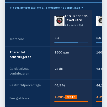
← Veeg horizontaal om alle modellen te vergelijken →
AEG LR86CB86
PowerCare
#1 · score 8,4
8,4
8,5
Testscore
Toerental
1600 rpm
1600 
centrifugeren
Geluidsniveau
75 dB
73 dB
centrifugeren
Restvochtpercentage
44,9 %
44,2 %
A-20%
A-20%
BESTE
Energieklasse