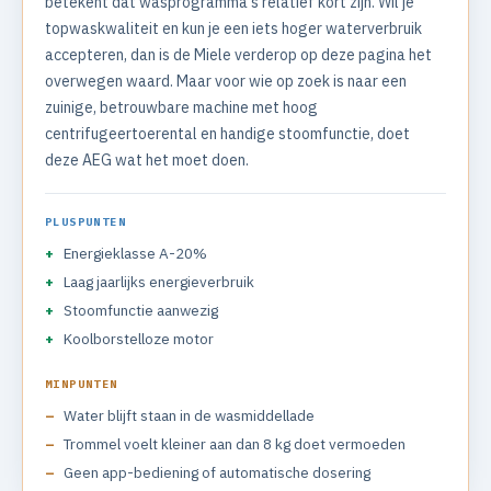
betekent dat wasprogramma's relatief kort zijn. Wil je
topwaskwaliteit en kun je een iets hoger waterverbruik
accepteren, dan is de Miele verderop op deze pagina het
overwegen waard. Maar voor wie op zoek is naar een
zuinige, betrouwbare machine met hoog
centrifugeertoerental en handige stoomfunctie, doet
deze AEG wat het moet doen.
PLUSPUNTEN
Energieklasse A-20%
Laag jaarlijks energieverbruik
Stoomfunctie aanwezig
Koolborstelloze motor
MINPUNTEN
Water blijft staan in de wasmiddellade
Trommel voelt kleiner aan dan 8 kg doet vermoeden
Geen app-bediening of automatische dosering