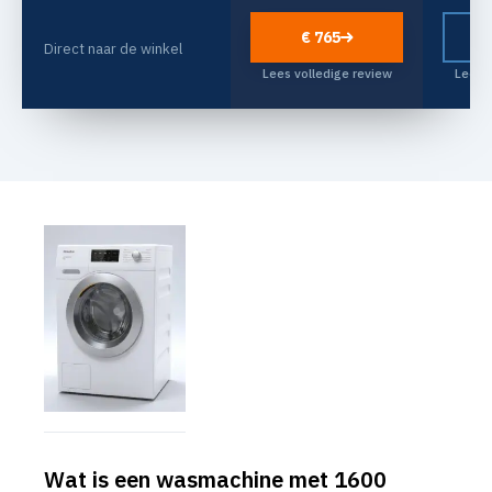
€ 765
Direct naar de winkel
Lees volledige review
Lees v
Wat is een wasmachine met 1600