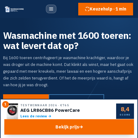
Keuzehulp · 1 min
Wasmachine met 1600 toeren:
wat levert dat op?
Bij 1600 toeren centrifugeert je wasmachine krachtiger, waardoor je
was droger uit de machine komt. Dat klinkt als winst, maar het gaat ook
gepaard met meer kreukels, meer lawaai en een hogere aanschafprijs
die zich zelden terugverdient. Of het de meerprijs waard is, hangt af
van hoe jij je was droogt.
Naar de top 5
Doe de keuzehulp
1
TESTWINNAAR 2026
·
€765
8,4
AEG LR86CB86 PowerCare
SCORE
Lees de review →
Bekijk prijs