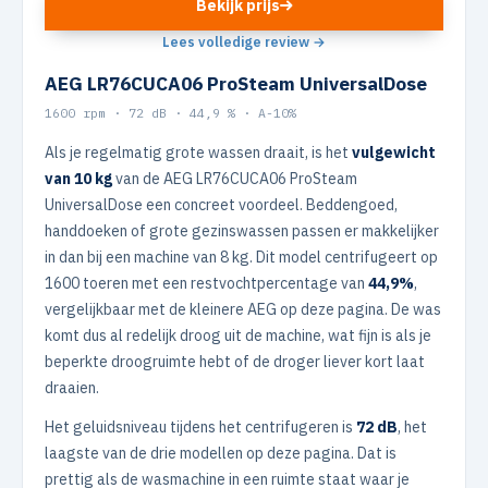
Bekijk prijs
Lees volledige review →
AEG LR76CUCA06 ProSteam UniversalDose
1600 rpm · 72 dB · 44,9 % · A-10%
Als je regelmatig grote wassen draait, is het
vulgewicht
van 10 kg
van de AEG LR76CUCA06 ProSteam
UniversalDose een concreet voordeel. Beddengoed,
handdoeken of grote gezinswassen passen er makkelijker
in dan bij een machine van 8 kg. Dit model centrifugeert op
1600 toeren met een restvochtpercentage van
44,9%
,
vergelijkbaar met de kleinere AEG op deze pagina. De was
komt dus al redelijk droog uit de machine, wat fijn is als je
beperkte droogruimte hebt of de droger liever kort laat
draaien.
Het geluidsniveau tijdens het centrifugeren is
72 dB
, het
laagste van de drie modellen op deze pagina. Dat is
prettig als de wasmachine in een ruimte staat waar je