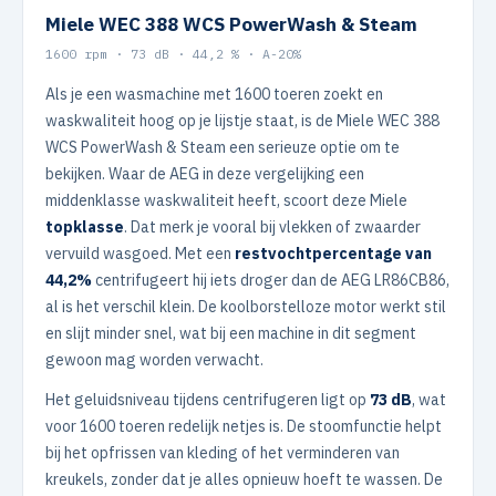
Miele WEC 388 WCS PowerWash & Steam
1600 rpm · 73 dB · 44,2 % · A-20%
Als je een wasmachine met 1600 toeren zoekt en
waskwaliteit hoog op je lijstje staat, is de Miele WEC 388
WCS PowerWash & Steam een serieuze optie om te
bekijken. Waar de AEG in deze vergelijking een
middenklasse waskwaliteit heeft, scoort deze Miele
topklasse
. Dat merk je vooral bij vlekken of zwaarder
vervuild wasgoed. Met een
restvochtpercentage van
44,2%
centrifugeert hij iets droger dan de AEG LR86CB86,
al is het verschil klein. De koolborstelloze motor werkt stil
en slijt minder snel, wat bij een machine in dit segment
gewoon mag worden verwacht.
Het geluidsniveau tijdens centrifugeren ligt op
73 dB
, wat
voor 1600 toeren redelijk netjes is. De stoomfunctie helpt
bij het opfrissen van kleding of het verminderen van
kreukels, zonder dat je alles opnieuw hoeft te wassen. De