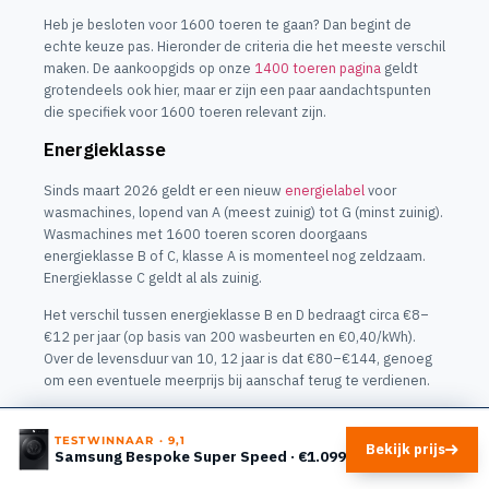
Heb je besloten voor 1600 toeren te gaan? Dan begint de
echte keuze pas. Hieronder de criteria die het meeste verschil
maken. De aankoopgids op onze
1400 toeren pagina
geldt
grotendeels ook hier, maar er zijn een paar aandachtspunten
die specifiek voor 1600 toeren relevant zijn.
Energieklasse
Sinds maart 2026 geldt er een nieuw
energielabel
voor
wasmachines, lopend van A (meest zuinig) tot G (minst zuinig).
Wasmachines met 1600 toeren scoren doorgaans
energieklasse B of C, klasse A is momenteel nog zeldzaam.
Energieklasse C geldt al als zuinig.
Het verschil tussen energieklasse B en D bedraagt circa €8–
€12 per jaar (op basis van 200 wasbeurten en €0,40/kWh).
Over de levensduur van 10, 12 jaar is dat €80–€144, genoeg
om een eventuele meerprijs bij aanschaf terug te verdienen.
Vulgewicht
TESTWINNAAR · 9,1
Bekijk prijs
Samsung Bespoke Super Speed · €1.099
Het vulgewicht bij wasmachines met 1600 toeren varieert van
7 tot 10 kg. Een richtlijn: