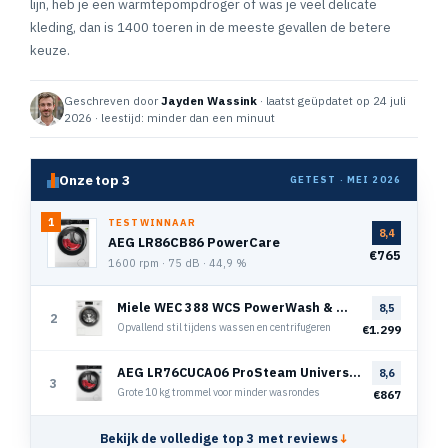
lijn, heb je een warmtepompdroger of was je veel delicate
kleding, dan is 1400 toeren in de meeste gevallen de betere
keuze.
Geschreven door
Jayden Wassink
· laatst geüpdatet op 24 juli
2026 · leestijd: minder dan een minuut
Onze top 3
GETEST · MEI 2026
1
TESTWINNAAR
8,4
AEG LR86CB86 PowerCare
€765
1600 rpm · 75 dB · 44,9 %
Miele WEC 388 WCS PowerWash & Steam
8,5
2
Opvallend stil tijdens wassen en centrifugeren
€1.299
AEG LR76CUCA06 ProSteam UniversalDose
8,6
3
Grote 10 kg trommel voor minder wasrondes
€867
Bekijk de volledige top 3 met reviews
↓