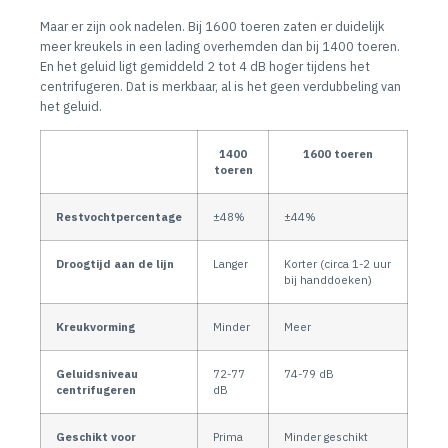
Maar er zijn ook nadelen. Bij 1600 toeren zaten er duidelijk
meer kreukels in een lading overhemden dan bij 1400 toeren.
En het geluid ligt gemiddeld 2 tot 4 dB hoger tijdens het
centrifugeren. Dat is merkbaar, al is het geen verdubbeling van
het geluid.
1400
1600 toeren
toeren
Restvochtpercentage
±48%
±44%
Droogtijd aan de lijn
Langer
Korter (circa 1-2 uur
bij handdoeken)
Kreukvorming
Minder
Meer
Geluidsniveau
72-77
74-79 dB
centrifugeren
dB
Geschikt voor
Prima
Minder geschikt