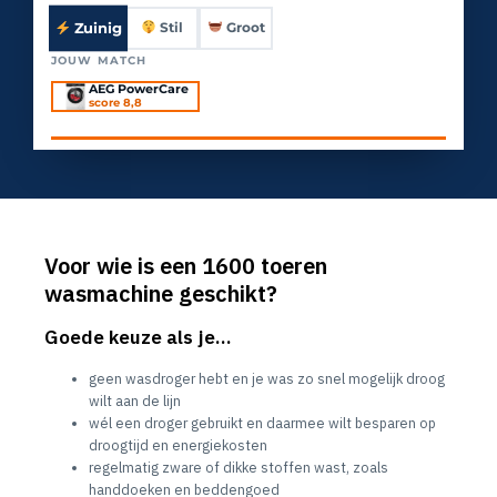
Zuinig
Stil
Groot
JOUW MATCH
AEG PowerCare
score 8,8
Voor wie is een 1600 toeren
wasmachine geschikt?
Goede keuze als je…
geen wasdroger hebt en je was zo snel mogelijk droog
wilt aan de lijn
wél een droger gebruikt en daarmee wilt besparen op
droogtijd en energiekosten
regelmatig zware of dikke stoffen wast, zoals
handdoeken en beddengoed