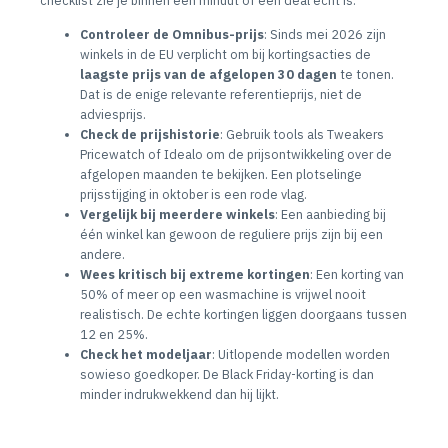
Controleer de Omnibus-prijs
: Sinds mei 2026 zijn
winkels in de EU verplicht om bij kortingsacties de
laagste prijs van de afgelopen 30 dagen
te tonen.
Dat is de enige relevante referentieprijs, niet de
adviesprijs.
Check de prijshistorie
: Gebruik tools als Tweakers
Pricewatch of Idealo om de prijsontwikkeling over de
afgelopen maanden te bekijken. Een plotselinge
prijsstijging in oktober is een rode vlag.
Vergelijk bij meerdere winkels
: Een aanbieding bij
één winkel kan gewoon de reguliere prijs zijn bij een
andere.
Wees kritisch bij extreme kortingen
: Een korting van
50% of meer op een wasmachine is vrijwel nooit
realistisch. De echte kortingen liggen doorgaans tussen
12 en 25%.
Check het modeljaar
: Uitlopende modellen worden
sowieso goedkoper. De Black Friday-korting is dan
minder indrukwekkend dan hij lijkt.