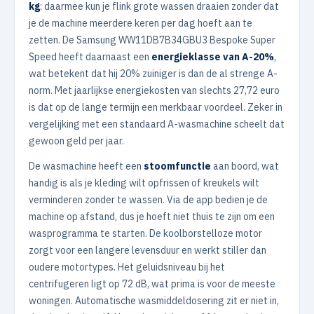
kg
: daarmee kun je flink grote wassen draaien zonder dat
je de machine meerdere keren per dag hoeft aan te
zetten. De Samsung WW11DB7B34GBU3 Bespoke Super
Speed heeft daarnaast een
energieklasse van A-20%
,
wat betekent dat hij 20% zuiniger is dan de al strenge A-
norm. Met jaarlijkse energiekosten van slechts 27,72 euro
is dat op de lange termijn een merkbaar voordeel. Zeker in
vergelijking met een standaard A-wasmachine scheelt dat
gewoon geld per jaar.
De wasmachine heeft een
stoomfunctie
aan boord, wat
handig is als je kleding wilt opfrissen of kreukels wilt
verminderen zonder te wassen. Via de app bedien je de
machine op afstand, dus je hoeft niet thuis te zijn om een
wasprogramma te starten. De koolborstelloze motor
zorgt voor een langere levensduur en werkt stiller dan
oudere motortypes. Het geluidsniveau bij het
centrifugeren ligt op 72 dB, wat prima is voor de meeste
woningen. Automatische wasmiddeldosering zit er niet in,