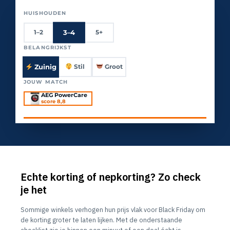
HUISHOUDEN
3–4
1–2
5+
BELANGRIJKST
Zuinig
Stil
Groot
JOUW MATCH
AEG PowerCare
score 8,8
Echte korting of nepkorting? Zo check
je het
Sommige winkels verhogen hun prijs vlak voor Black Friday om
de korting groter te laten lijken. Met de onderstaande
checklist zie je binnen een minuut of een deal écht is.