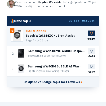
Geschreven door
Jayden Wassink
· laatst geüpdatet op 24 juli
2026 · leestijd: minder dan een minuut
Onze top 3
GETEST · MEI 2026
1
TESTWINNAAR
8,1
Bosch WGG244ZONL Iron Assist
€649
9 kg · A · 1400 rpm
Samsung WW11DB7B34GBU3 Bespoke Super Speed
8,3
2
Stille werking, ook bij centrifugeren
€699
Samsung WW90DG6U85LK AI Wash
7,4
3
Erg stil in gebruik met weinig trillingen
€549
Bekijk de volledige top 3 met reviews
↓