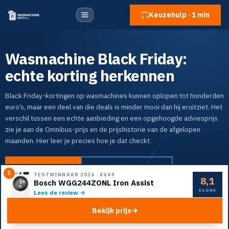
Keuzehulp · 1 min
Wasmachine Black Friday:
echte korting herkennen
Black Friday-kortingen op wasmachines kunnen oplopen tot honderden
euro’s, maar een deel van die deals is minder mooi dan hij eruitziet. Het
verschil tussen een echte aanbieding en een opgehoogde adviesprijs
zie je aan de Omnibus-prijs en de prijshistorie van de afgelopen
maanden. Hier leer je precies hoe je dat checkt.
Naar de top 5
Doe de keuzehulp
1
TESTWINNAAR 2026
·
€649
8,1
Bosch WGG244ZONL Iron Assist
SCORE
Lees de review →
Bekijk prijs