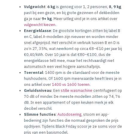
Vulgewicht
:
6 kg
is genoeg voor 1, 2 personen,
8, 9 kg
past bij een gezin, en bij grote gezinnen of dekbedden
ga je naar
9+ kg
. Meer uitleg vind je in ons artikel over
vulgewicht kiezen
.
Energieklasse
: De grootste kortingen zitten bij label B
en C, label A-modellen zijn nieuwer en worden minder
snel afgeprijsd. Het verschil in verbruik tussen B en D is
zo’n 27, 35%, wat neerkomt op circa €8–€10 per jaar bij
€0,40/kWh. Over 10 jaar is dat €80–€100, dus de
energieklasse telt mee, maar het rechtvaardigt niet
automatisch een veel hogere aanschafprijs.
Toerental
: 1400 rpm is de standaard voor de meeste
huishoudens. Of 1600 rpm meerwaarde heeft lees je in
ons artikel over
1400 vs 1600 toeren
.
Geluidsniveau
: Een
stille wasmachine
centrifugeert op
70 dB of minder. De meeste modellen zitten op 74, 76
dB. In een appartement of open keuken merk je elk
decibel verschil.
Slimme functies
:
Autodosering
, stoom en app-
bediening zijn functies die normaal gesproken de prijs
opdrijven. Tijdens Black Friday scoor je ze soms voor de
prijs van een basismodel.