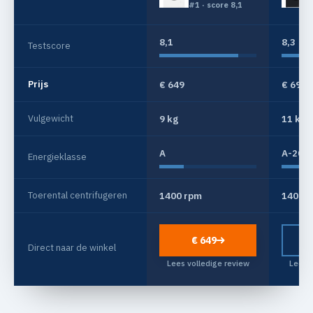
Iron Assist
#1 · score 8,1
8,1
8,3
Testscore
Prijs
€ 649
€ 699
Vulgewicht
9 kg
11 kg
A
A-20%
Energieklasse
Toerental centrifugeren
1400 rpm
1400 
€ 649
Direct naar de winkel
Lees volledige review
Lees v