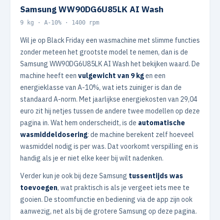
Samsung WW90DG6U85LK AI Wash
9 kg · A-10% · 1400 rpm
Wil je op Black Friday een wasmachine met slimme functies
zonder meteen het grootste model te nemen, dan is de
Samsung WW90DG6U85LK AI Wash het bekijken waard. De
machine heeft een
vulgewicht van 9 kg
en een
energieklasse van A-10%, wat iets zuiniger is dan de
standaard A-norm. Met jaarlijkse energiekosten van 29,04
euro zit hij netjes tussen de andere twee modellen op deze
pagina in. Wat hem onderscheidt, is de
automatische
wasmiddeldosering
: de machine berekent zelf hoeveel
wasmiddel nodig is per was. Dat voorkomt verspilling en is
handig als je er niet elke keer bij wilt nadenken.
Verder kun je ook bij deze Samsung
tussentijds was
toevoegen
, wat praktisch is als je vergeet iets mee te
gooien. De stoomfunctie en bediening via de app zijn ook
aanwezig, net als bij de grotere Samsung op deze pagina.