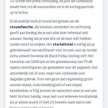
107,8 kWh een prima verhouding, en juist die combinatie
maakt hem tot dé wasmachine om in de kortingsperiode
op te letten.
In de praktijk merk je vooral het gemak van de
stoomfunctie
, die kreukels vermindert en verfrissing
geeft aan kleding die je niet elke keer helemaal wilt
wassen. Handig als je snel iets uit de kast wilt trekken
zonder eerst te strijken. Het
startuitstel
is nuttig als je
gebruikmaakt van nachttarief voor stroom, wat op termijn
extra scheelt bovenop de Black Friday-korting zelf. Het
toerental van 1400 rpm en het geluidsniveau van 70 dB
tijdens centrifugeren zijn gemiddeld voor dit segment, niet
uitzonderlijk stil of snel, maar ruim voldoende voor
dagelijks gebruik. Voor een gezin dat regelmatig grote
wassen draait, zoals beddengoed of een stapel
handdoeken, is 9 kg precies de capaciteit waar je wat aan
hebt. Kortom: handig, maar niet voor iedereen noodzakelijk
als je alleen woont of met z'n tweeën, want dan is een
kleiner vulgewicht al genoeg.