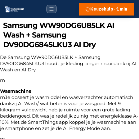
Keuzehulp · 1 min
Samsung WW90DG6U85LK AI
Wash + Samsung
DV90DG6845LKU3 AI Dry
De Samsung WW90DG6U85LK + Samsung
DV90DG6845LKU3 houdt je kleding langer mooi dankzij AI
Wash en AI Dry.
rn
Wasmachine
rnJe doseert je wasmiddel en wasverzachter automatisch
dankzij AI Wash/ wat beter is voor je wasgoed. Met 9
kilogram vulgewicht heb je ruimte voor een grote lading
beddengoed. Dit was je redelijk zuinig met energieklasse A-
10%. Met de SmartThings app koppel je je wasmachine aan
je smartphone en zet je de AI Energy Mode aan.
rn