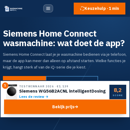
Keuzehulp · 1 min
Siemens Home Connect
wasmachine: wat doet de app?
Siemens Home Connect laat je je wasmachine bedienen via je telefoon,
maar de app kan meer dan alleen op afstand starten. Welke functies je
krijgt, hangt sterk af van de iQ-serie die je kiest.
Naar de top 5
Doe de keuzehulp
1
TESTWINNAAR 2026
·
€1.139
8,2
Siemens WG56B2ACNL intelligentDosing
SCORE
Lees de review →
Bekijk prijs