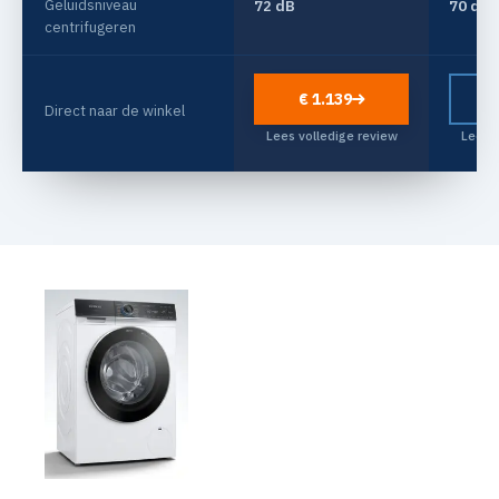
Geluidsniveau
72 dB
70 dB
centrifugeren
€ 1.139
Direct naar de winkel
Lees volledige review
Lees v