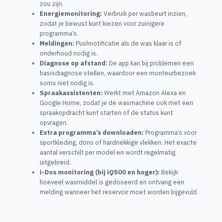
zou zijn.
Energiemonitoring:
Verbruik per wasbeurt inzien,
zodat je bewust kunt kiezen voor zuinigere
programma’s.
Meldingen:
Pushnotificatie als de was klaar is of
onderhoud nodig is.
Diagnose op afstand:
De app kan bij problemen een
basisdiagnose stellen, waardoor een monteurbezoek
soms niet nodig is.
Spraakassistenten:
Werkt met Amazon Alexa en
Google Home, zodat je de wasmachine ook met een
spraakopdracht kunt starten of de status kunt
opvragen.
Extra programma’s downloaden:
Programma’s voor
sportkleding, dons of hardnekkige vlekken. Het exacte
aantal verschilt per model en wordt regelmatig
uitgebreid.
i-Dos monitoring (bij iQ500 en hoger):
Bekijk
hoeveel wasmiddel is gedoseerd en ontvang een
melding wanneer het reservoir moet worden bijgevuld.