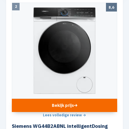
2
8,6
Bekijk prijs
Lees volledige review →
Siemens WG44B2ABNL intelligentDosing