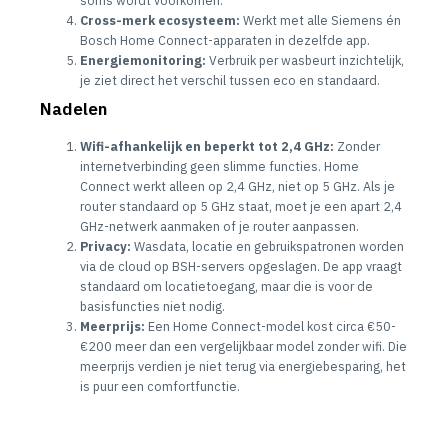
Cross-merk ecosysteem:
Werkt met alle Siemens én
Bosch Home Connect-apparaten in dezelfde app.
Energiemonitoring:
Verbruik per wasbeurt inzichtelijk,
je ziet direct het verschil tussen eco en standaard.
Nadelen
Wifi-afhankelijk en beperkt tot 2,4 GHz:
Zonder
internetverbinding geen slimme functies. Home
Connect werkt alleen op 2,4 GHz, niet op 5 GHz. Als je
router standaard op 5 GHz staat, moet je een apart 2,4
GHz-netwerk aanmaken of je router aanpassen.
Privacy:
Wasdata, locatie en gebruikspatronen worden
via de cloud op BSH-servers opgeslagen. De app vraagt
standaard om locatietoegang, maar die is voor de
basisfuncties niet nodig.
Meerprijs:
Een Home Connect-model kost circa €50-
€200 meer dan een vergelijkbaar model zonder wifi. Die
meerprijs verdien je niet terug via energiebesparing, het
is puur een comfortfunctie.