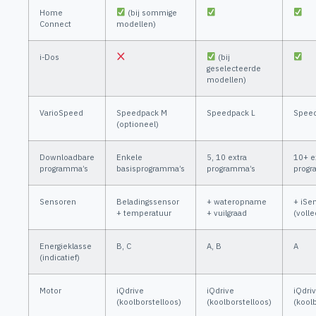
Home
(bij sommige
Connect
modellen)
i-Dos
(bij
geselecteerde
modellen)
VarioSpeed
Speedpack M
Speedpack L
Speed
(optioneel)
Downloadbare
Enkele
5, 10 extra
10+ e
programma’s
basisprogramma’s
programma’s
progr
Sensoren
Beladingssensor
+ wateropname
+ iSe
+ temperatuur
+ vuilgraad
(volle
Energieklasse
B, C
A, B
A
(indicatief)
Motor
iQdrive
iQdrive
iQdri
(koolborstelloos)
(koolborstelloos)
(kool