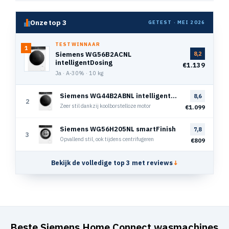
Onze top 3
GETEST · MEI 2026
TESTWINNAAR
1
Siemens WG56B2ACNL
8,2
intelligentDosing
€1.139
Ja · A-30% · 10 kg
Siemens WG44B2ABNL intelligentDosing
8,6
2
Zeer stil dankzij koolborstelloze motor
€1.099
Siemens WG56H205NL smartFinish
7,8
3
Opvallend stil, ook tijdens centrifugeren
€809
Bekijk de volledige top 3 met reviews
↓
Beste Siemens Home Connect wasmachines