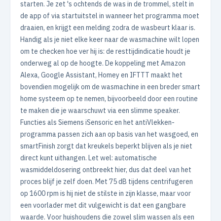
starten. Je zet 's ochtends de was in de trommel, stelt in
de app of via startuitstel in wanneer het programma moet
draaien, en krijgt een melding zodra de wasbeurt klaar is.
Handig als je niet elke keer naar de wasmachine wilt lopen
om te checken hoe ver hij is: de resttijdindicatie houdt je
onderweg al op de hoogte. De koppeling met Amazon
Alexa, Google Assistant, Homey en IFTTT maakt het
bovendien mogelijk om de wasmachine in een breder smart
home systeem op te nemen, bijvoorbeeld door een routine
te maken die je waarschuwt via een slimme speaker.
Functies als Siemens iSensoric en het antiVlekken-
programma passen zich aan op basis van het wasgoed, en
smartFinish zorgt dat kreukels beperkt blijven als je niet
direct kunt uithangen. Let wel: automatische
wasmiddeldosering ontbreekt hier, dus dat deel van het
proces blijf je zelf doen. Met 75 dB tijdens centrifugeren
op 1600 rpm is hij niet de stilste in zijn klasse, maar voor
een voorlader met dit vulgewicht is dat een gangbare
waarde. Voor huishoudens die zowel slim wassen als een