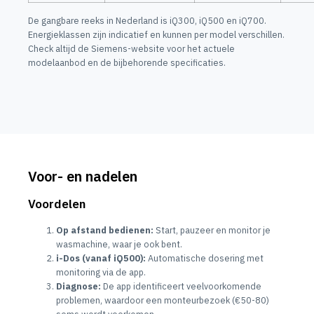
De gangbare reeks in Nederland is iQ300, iQ500 en iQ700.
Energieklassen zijn indicatief en kunnen per model verschillen.
Check altijd de Siemens-website voor het actuele
modelaanbod en de bijbehorende specificaties.
Voor- en nadelen
Voordelen
Op afstand bedienen:
Start, pauzeer en monitor je
wasmachine, waar je ook bent.
i-Dos (vanaf iQ500):
Automatische dosering met
monitoring via de app.
Diagnose:
De app identificeert veelvoorkomende
problemen, waardoor een monteurbezoek (€50-80)
soms wordt voorkomen.