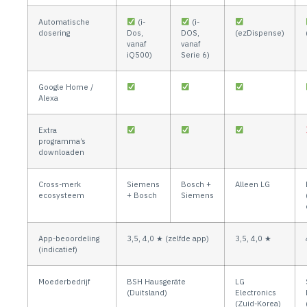
Automatische
(i-
(i-
dosering
Dos,
DOS,
(ezDispense)
vanaf
vanaf
iQ500)
Serie 6)
Google Home /
Alexa
Extra
programma’s
downloaden
Cross-merk
Siemens
Bosch +
Alleen LG
ecosysteem
+ Bosch
Siemens
App-beoordeling
3,5, 4,0 ★ (zelfde app)
3,5, 4,0 ★
(indicatief)
Moederbedrijf
BSH Hausgeräte
LG
(Duitsland)
Electronics
(Zuid-Korea)