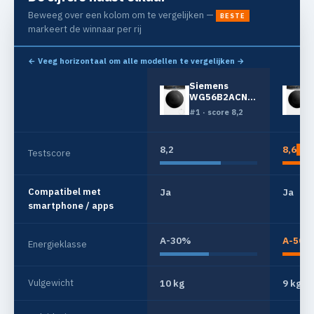
Beweeg over een kolom om te vergelijken —
BESTE
markeert de winnaar per rij
← Veeg horizontaal om alle modellen te vergelijken →
Siemens
WG56B2ACNL
intelligentDosing
#1 · score 8,2
8,2
8,6
BE
Testscore
Compatibel met
Ja
Ja
smartphone / apps
A-30%
A-50%
Energieklasse
Vulgewicht
10 kg
9 kg