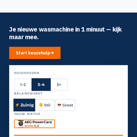
Je nieuwe wasmachine in 1 minuut — kijk
maar mee.
Start keuzehulp
HUISHOUDEN
3–4
1–2
5+
BELANGRIJKST
Zuinig
Stil
Groot
JOUW MATCH
verschijnt hier