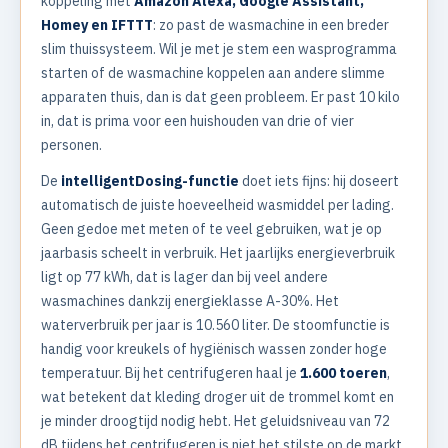
koppeling met
Amazon Alexa, Google Assistant,
Homey en IFTTT
: zo past de wasmachine in een breder
slim thuissysteem. Wil je met je stem een wasprogramma
starten of de wasmachine koppelen aan andere slimme
apparaten thuis, dan is dat geen probleem. Er past 10 kilo
in, dat is prima voor een huishouden van drie of vier
personen.
De
intelligentDosing-functie
doet iets fijns: hij doseert
automatisch de juiste hoeveelheid wasmiddel per lading.
Geen gedoe met meten of te veel gebruiken, wat je op
jaarbasis scheelt in verbruik. Het jaarlijks energieverbruik
ligt op 77 kWh, dat is lager dan bij veel andere
wasmachines dankzij energieklasse A-30%. Het
waterverbruik per jaar is 10.560 liter. De stoomfunctie is
handig voor kreukels of hygiënisch wassen zonder hoge
temperatuur. Bij het centrifugeren haal je
1.600 toeren
,
wat betekent dat kleding droger uit de trommel komt en
je minder droogtijd nodig hebt. Het geluidsniveau van 72
dB tijdens het centrifugeren is niet het stilste op de markt,