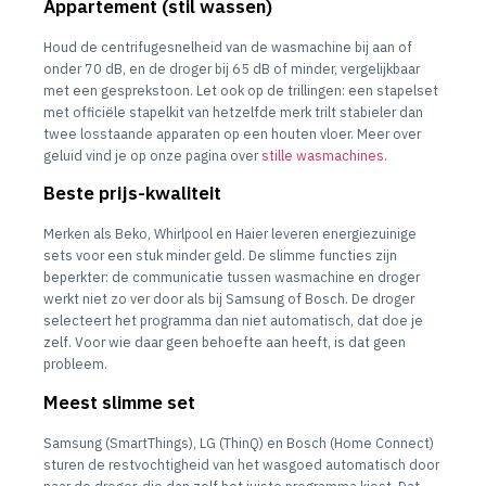
Appartement (stil wassen)
Houd de centrifugesnelheid van de wasmachine bij aan of
onder 70 dB, en de droger bij 65 dB of minder, vergelijkbaar
met een gesprekstoon. Let ook op de trillingen: een stapelset
met officiële stapelkit van hetzelfde merk trilt stabieler dan
twee losstaande apparaten op een houten vloer. Meer over
geluid vind je op onze pagina over
stille wasmachines
.
Beste prijs-kwaliteit
Merken als Beko, Whirlpool en Haier leveren energiezuinige
sets voor een stuk minder geld. De slimme functies zijn
beperkter: de communicatie tussen wasmachine en droger
werkt niet zo ver door als bij Samsung of Bosch. De droger
selecteert het programma dan niet automatisch, dat doe je
zelf. Voor wie daar geen behoefte aan heeft, is dat geen
probleem.
Meest slimme set
Samsung (SmartThings), LG (ThinQ) en Bosch (Home Connect)
sturen de restvochtigheid van het wasgoed automatisch door
naar de droger, die dan zelf het juiste programma kiest. Dat