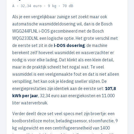
A · 32,34 euro · 9 kg · 70 dB
Als je een vergelijkbaar zuinige set zoekt maar ook
automatische wasmiddeldosering wil, dan is de Bosch
WGG244FLNL i-DOS gecombineerd met de Bosch
WQG233DLNL een logische optie. Het grote verschil met
de eerste set zit in de
i-DOS dosering
: de machine
berekent zelf hoeveel wasmiddel en wasverzachter er
nodig is voor elke lading. Dat klinkt als een klein detail,
maar in de praktijk scheelt het nogal wat. Te veel
wasmiddel is een veelgemaakte fout en dat is niet alleen
verspilling, het kan ook je kleding sneller slijten. De
energieprestaties zijn identiek aan de eerste set:
107,8
kWh per jaar
, 32,34 euro aan energiekosten en 11.000
liter waterverbruik.
Verder deelt deze set veel specs met zijn broertje: een
koolborstelloze motor, beladingssensor, stoomfunctie, 9
kg vulgewicht en een centrifugeersnelheid van 1400