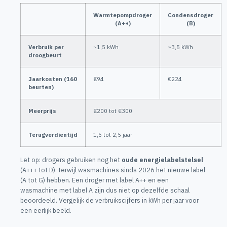
Warmtepompdroger
Condensdroger
(A++)
(B)
Verbruik per
~1,5 kWh
~3,5 kWh
droogbeurt
Jaarkosten (160
€94
€224
beurten)
Meerprijs
€200 tot €300
Terugverdientijd
1,5 tot 2,5 jaar
Let op: drogers gebruiken nog het
oude energielabelstelsel
(A+++ tot D), terwijl wasmachines sinds 2026 het nieuwe label
(A tot G) hebben. Een droger met label A++ en een
wasmachine met label A zijn dus niet op dezelfde schaal
beoordeeld. Vergelijk de verbruikscijfers in kWh per jaar voor
een eerlijk beeld.