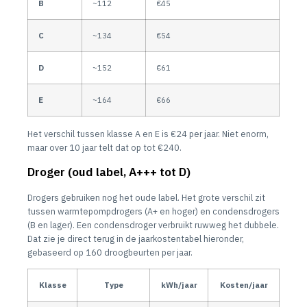
B
~112
€45
C
~134
€54
D
~152
€61
E
~164
€66
Het verschil tussen klasse A en E is €24 per jaar. Niet enorm,
maar over 10 jaar telt dat op tot €240.
Droger (oud label, A+++ tot D)
Drogers gebruiken nog het oude label. Het grote verschil zit
tussen warmtepompdrogers (A+ en hoger) en condensdrogers
(B en lager). Een condensdroger verbruikt ruwweg het dubbele.
Dat zie je direct terug in de jaarkostentabel hieronder,
gebaseerd op 160 droogbeurten per jaar.
Klasse
Type
kWh/jaar
Kosten/jaar