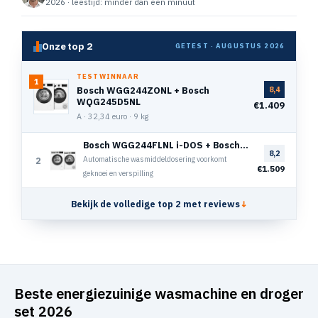
2026 · leestijd: minder dan een minuut
Onze top 2
GETEST · AUGUSTUS 2026
TESTWINNAAR
1
Bosch WGG244ZONL + Bosch
8,4
WQG245D5NL
€1.409
A · 32,34 euro · 9 kg
Bosch WGG244FLNL i-DOS + Bosch WQG233DLNL
8,2
Automatische wasmiddeldosering voorkomt
2
€1.509
geknoei en verspilling
Bekijk de volledige top 2 met reviews
↓
Beste energiezuinige wasmachine en droger
set 2026