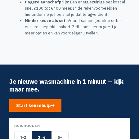
Hogere aanschafprijs:
Een energiezuinige set kost al
snel €100 tot €400 meer. In de rekenvoorbeelden
hieronder zie je hoe snel je dat terugverdient.
Minder keuze als set:
Vooraf samengestelde sets zijn
er in een beperkt aanbod. Zelf combineren geeft je
meer opties en kan voordeliger uitvallen.
Je nieuwe wasmachine in 1 minuut — kijk
maar mee.
Start keuzehulp
HUISHOUDEN
3–4
1–2
5+