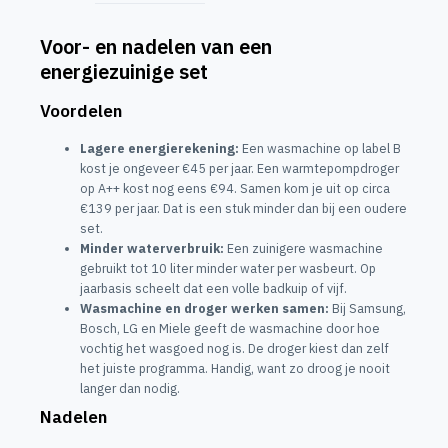
Voor- en nadelen van een
energiezuinige set
Voordelen
Lagere energierekening:
Een wasmachine op label B
kost je ongeveer €45 per jaar. Een warmtepompdroger
op A++ kost nog eens €94. Samen kom je uit op circa
€139 per jaar. Dat is een stuk minder dan bij een oudere
set.
Minder waterverbruik:
Een zuinigere wasmachine
gebruikt tot 10 liter minder water per wasbeurt. Op
jaarbasis scheelt dat een volle badkuip of vijf.
Wasmachine en droger werken samen:
Bij Samsung,
Bosch, LG en Miele geeft de wasmachine door hoe
vochtig het wasgoed nog is. De droger kiest dan zelf
het juiste programma. Handig, want zo droog je nooit
langer dan nodig.
Nadelen