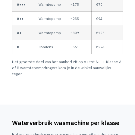
A+++
Warmtepomp
~175
€70
A++
Warmtepomp
~235
€94
A+
Warmtepomp
~309
€123
B
Condens
~561
€224
Het grootste deel van het aanbod zit op A+ tot A+++. Klasse A
of B warmtepompdrogers kom je in de winkel nauwelijks
tegen.
Waterverbruik wasmachine per klasse
Het waterverbruik van een wasmachine weegt minder zwaar