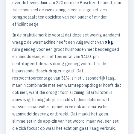
over de levensduur van 220 euro die Bosch zelf noemt, dan
zie je hoe snel de investering in een zuinige set zich
terugbetaalt ten opzichte van een ouder of minder
efficiënt setje.
In de praktijk merk je vooral dat deze set weinig aandacht
vraagt: de wasmachine heeft een vulgewicht van
9 kg
,
ruim genoeg voor een groot huishouden met beddengoed
en handdoeken, en het toerental van 1400 rpm
centrifugeert de was droog genoeg voordat hij de
bijpassende Bosch-droger ingaat. Dat
restvochtpercentage van 51% is niet uitzonderlijk laag,
maar in combinatie met een warmtepompdroger hoeft dat
ook niet, want die droogt toch al zuinig. Startuitstel is
aanwezig, handig als je 's nachts tijdens daluren wilt
wassen, maar wifi zit er niet in en ook automatische
wasmiddeldosering ontbreekt. Dat maakt het geen
slimme set in de app-zin van het woord, maar wel een set
die zich focust op waar het echt om gaat: laag verbruik.