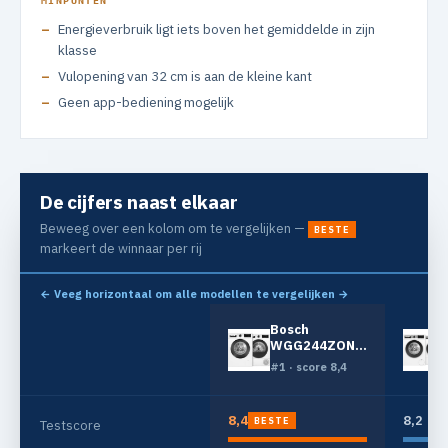
MINPUNTEN
Energieverbruik ligt iets boven het gemiddelde in zijn
klasse
Vulopening van 32 cm is aan de kleine kant
Geen app-bediening mogelijk
De cijfers naast elkaar
Beweeg over een kolom om te vergelijken —
BESTE
markeert de winnaar per rij
← Veeg horizontaal om alle modellen te vergelijken →
Bosch
WGG244ZONL
+ Bosch
#1 · score 8,4
WQG245D5NL
8,4
8,2
BESTE
Testscore