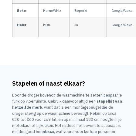
Beko
HomeWhiz
Beperkt
Google/Alexa
Haier
hOn
Ja
Google/Alexa
Stapelen of naast elkaar?
Door de droger bovenop de wasmachine te zetten bespaar je
flink op vloerruimte. Gebruik daarvoor altijd een
stapelkit van
hetzelfde merk
, want dat is een montagebeugel die de
droger stevig op de wasmachine bevestigt. Reken op circa
€30 tot €60 voor zo’n kit, en op minimaal 180 cm hoogte in je
meterkast of bijkeuken. Het nadeel: het bovenste apparaat is
minder goed bereikbaar, wat vooral voor kortere personen