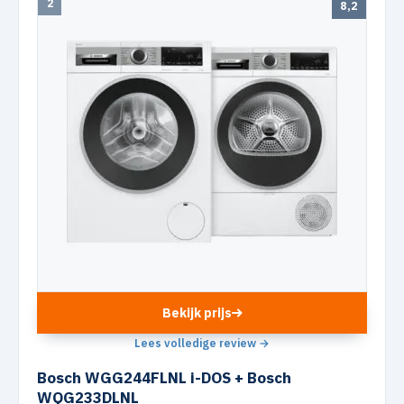
2
8,2
Bekijk prijs
Lees volledige review →
Bosch WGG244FLNL i-DOS + Bosch
WQG233DLNL