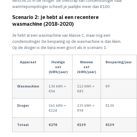
verschil zit in de droger: de overstap van condensdroger naar
warmtepompdroger scheelt je jaarlijks meer dan €100.
Scenario 2: je hebt al een recentere
wasmachine (2018-2020)
Je hebt al een wasmachine van klasse C, maar nog een
condensdroger. De besparing op de wasmachine is dan klein.
Op de droger is die bijna even groot als in scenario 1.
Apparaat
Huidige
Nieuwe
Besparing/jaar
set
set
(kWh/jaar)
(kWh/jaar)
Wasmachine
134 kWh =
112 kWh =
€9
€54
€45
Droger
561 kWh =
235 kWh =
€130
€224
€94
Totaal
€278
€139
€139