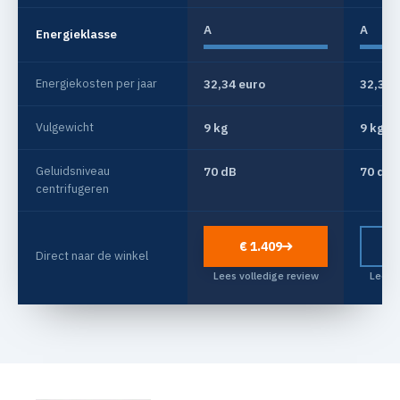
A
A
Energieklasse
Energiekosten per jaar
32,34 euro
32,34 
Vulgewicht
9 kg
9 kg
Geluidsniveau
70 dB
70 dB
centrifugeren
€ 1.409
Direct naar de winkel
Lees volledige review
Lees v