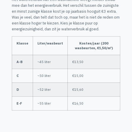
mee dan het energieverbruik. Het verschil tussen de zuinigste
en minst zuinige klasse kost je op jaarbasis hooguit €3 extra.
Was je veel, dan telt dat toch op, maar het is niet de reden om
een klasse hoger te kiezen. Kies je klasse puur op
energiezuinigheid, dan zit je waterverbruik al goed.
Klasse
Liter/wasbeurt
Kosten/jaar (200
wasbeurten, €1,50/m³)
A-B
~45 liter
€13,50
C
~50 liter
€15,00
D
~52 liter
€15,60
E-F
~55 liter
€16,50