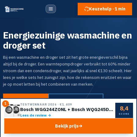
Keuzehulp · 1 min
Energiezuinige wasmachine en
droger set
Bij een wasmachine en droger set zit het grote energieverschil bijna
altijd bij de droger. Een warmtepompdroger verbruikt tot 60% minder
stroom dan een condensdroger, wat jaarlijks al snel €130 scheelt. Hier
lees je welke sets het zuinigst zijn, hoe de rekensom eruitziet en waar
je op moet letten bij het combineren van merken.
Naar de top 5
Doe de keuzehulp
1
TESTWINNAAR 2026
·
€1.409
8,4
Bosch WGG244ZONL + Bosch WQG245D5NL
SCORE
Lees de review →
Bekijk prijs