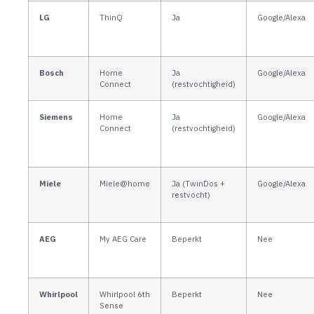
LG
ThinQ
Ja
Google/Alexa
Bosch
Home
Ja
Google/Alexa
Connect
(restvochtigheid)
Siemens
Home
Ja
Google/Alexa
Connect
(restvochtigheid)
Miele
Miele@home
Ja (TwinDos +
Google/Alexa
restvocht)
AEG
My AEG Care
Beperkt
Nee
Whirlpool
Whirlpool 6th
Beperkt
Nee
Sense